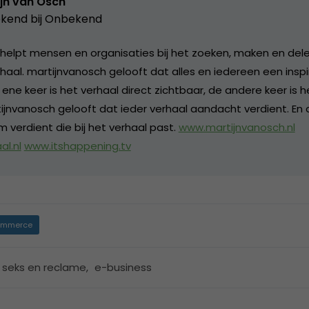
jn van Osch
kend bij
Onbekend
helpt mensen en organisaties bij het zoeken, maken en del
rhaal. martijnvanosch gelooft dat alles en iedereen een insp
e ene keer is het verhaal direct zichtbaar, de andere keer is 
ijnvanosch gelooft dat ieder verhaal aandacht verdient. En 
 verdient die bij het verhaal past.
www.martijnvanosch.nl
l.nl
www.itshappening.tv
mmerce
r seks en reclame
,
e-business