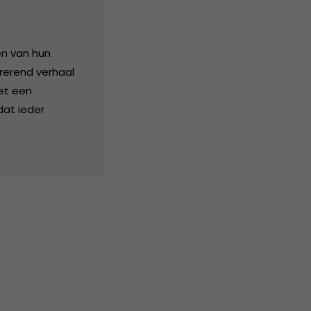
en van hun
irerend verhaal
het een
dat ieder