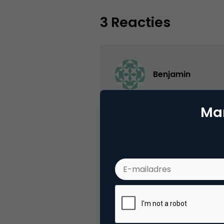
3 Reacties
Benjamin
Weer typisch Amerikaans, ho
Mar
5 juli 2005 om 07:11
hifive