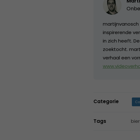
Marti
Onbe
martijnvanosch 
inspirerende ve
in zich heeft. D
zoektocht. mart
verhaal een vorm
www.videoverhaa
Categorie
Co
Tags
bie