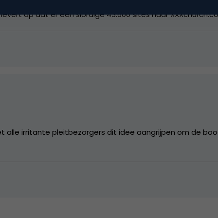
ene site wereldwijd veel exposure hebben gekregen via zowel
a levert op dat er een slordige 43.600 sites naar XXXchurch.co
et alle irritante pleitbezorgers dit idee aangrijpen om de 