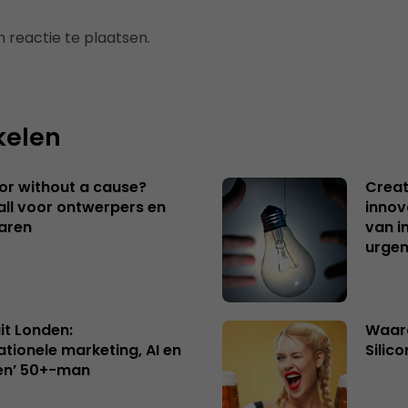
 reactie te plaatsen.
kelen
 or without a cause?
Creat
ll voor ontwerpers en
innov
aren
van i
urgen
uit Londen:
Waaro
ationele marketing, AI en
Silico
en’ 50+-man