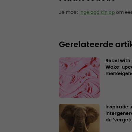
Je moet
ingelogd zijn op
om een
Gerelateerde arti
Rebel with
Wake-upca
merkeigen
Inspiratie 
intergener
de ‘verget