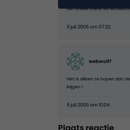
Feit is wel dat ze met deze 
Een snelle check via Altavist
5 juli 2005 om 07:22
webwolff
Het is alleen te hopen dat ni
krijgen !
5 juli 2005 om 10:04
Plaats reactie