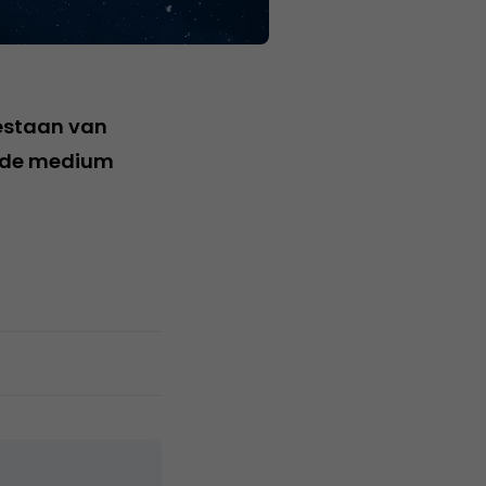
estaan van
fde medium