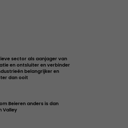
ieve sector als aanjager van
atie en ontsluiter en verbinder
ndustrieën belangrijker en
ter dan ooit
m Beieren anders is dan
n Valley