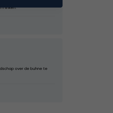
 internet, TV als magazines.
m linken.
boodschap over de buhne te