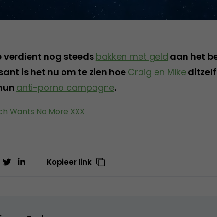
e verdient nog steeds
bakken met geld
aan het b
ssant is het nu om te zien hoe
Craig en Mike
ditzel
 hun
anti-porno campagne
.
ch Wants No More XXX
Kopieer link