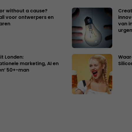
 or without a cause?
Creat
ll voor ontwerpers en
innov
aren
van i
urgen
uit Londen:
Waaro
ationele marketing, AI en
Silico
en’ 50+-man