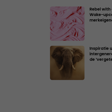
Rebel with
Wake-upca
merkeigen
Inspiratie 
intergener
de ‘verget