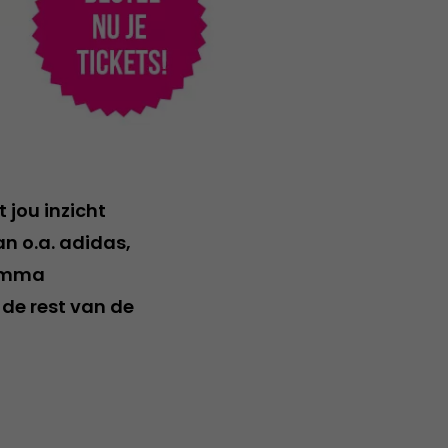
 jou inzicht
n o.a. adidas,
ramma
 de rest van de