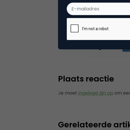
associaties. To
Shopper Marketi
Categorie
Co
Plaats reactie
Je moet
ingelogd zijn op
om een
Gerelateerde arti