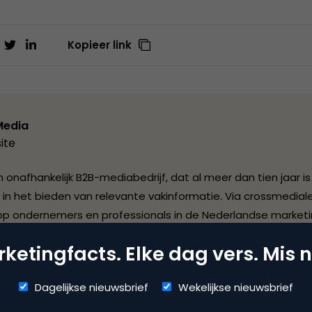
Kopieer link
Media
ite
 onafhankelijk B2B-mediabedrijf, dat al meer dan tien jaar is
 in het bieden van relevante vakinformatie. Via crossmediale
op ondernemers en professionals in de Nederlandse marketi
 en de customer service branche. Daarnaast is BBP Media 
ketingfacts. Elke dag vers. Mis n
rmatieleverancier in de e-commerce markt. Inmiddels heeft d
E-commerce Summit in Barcelona en de website E-commer
Dagelijkse nieuwsbrief
Wekelijkse nieuwsbrief
e internationale positie opgebouwd. Voor vergaring en ontslu
werkt BBP Media nauw samen met branchepartijen zoals vere