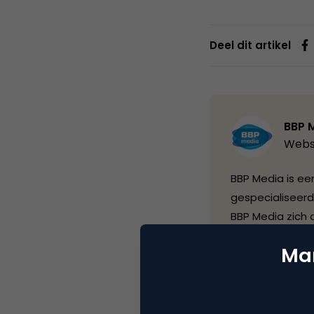
Deel dit artikel
BBP 
Webs
BBP Media is een
gespecialiseerd
BBP Media zich 
commerce sector
Mar
actief als info
met de Global 
een aanzienlijk
vakinformatie 