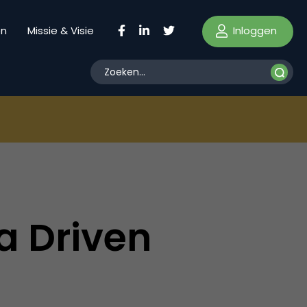
Inloggen
en
Missie & Visie
ta Driven