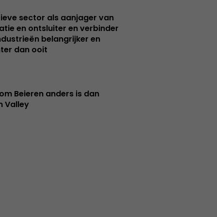
ieve sector als aanjager van
atie en ontsluiter en verbinder
ndustrieën belangrijker en
ter dan ooit
m Beieren anders is dan
n Valley