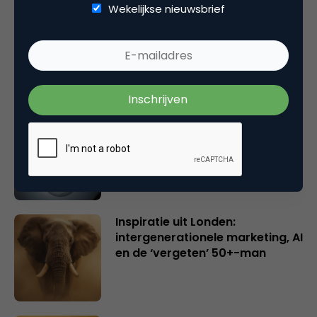
Wekelijkse nieuwsbrief
Rebel with or without a cause?
Wake-upcall voor ontwerpers
en merkeigenaren
Creatieve sector als aanjager
van innovatie en ontsluiter en
verbinder van industrieën
belangrijker en urgenter dan
ooit
Inspiratie uit Londen:
intergenerationele marketing, AI
en de ‘vergeten’ 50+-man