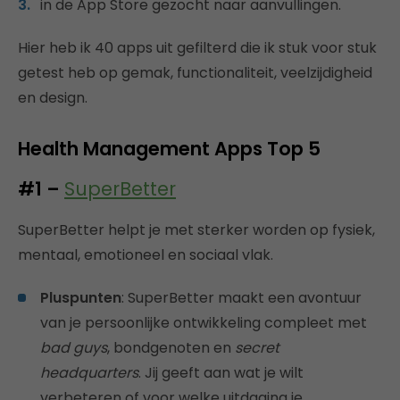
in de App Store gezocht naar aanvullingen.
Hier heb ik 40 apps uit gefilterd die ik stuk voor stuk
getest heb op gemak, functionaliteit, veelzijdigheid
en design.
Health Management Apps Top 5
#1 –
SuperBetter
SuperBetter helpt je met sterker worden op fysiek,
mentaal, emotioneel en sociaal vlak.
Pluspunten
: SuperBetter maakt een avontuur
van je persoonlijke ontwikkeling compleet met
bad guys
, bondgenoten en
secret
headquarters
. Jij geeft aan wat je wilt
verbeteren of voor welke uitdaging je