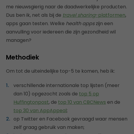
me nieuwsgierig naar de daadwerkelijke producten.
Dus ben ik, net als bij de
travel sharing
-platformen
,
apps gaan testen. Welke
health apps
zijn een
aanvulling voor iedereen die zijn gezondheid wil
managen?
Methodiek
Om tot de uiteindelijke top-5 te komen, heb ik:
verschillende internationale top lijsten (meer
dan 10) opgezocht zoals de
top 5 op
Huffingtonpost
, de
top 10 van CBCNews
en de
top 30 van AppAppeal
;
op Twitter en Facebook gevraagd waar mensen
zelf graag gebruik van maken;