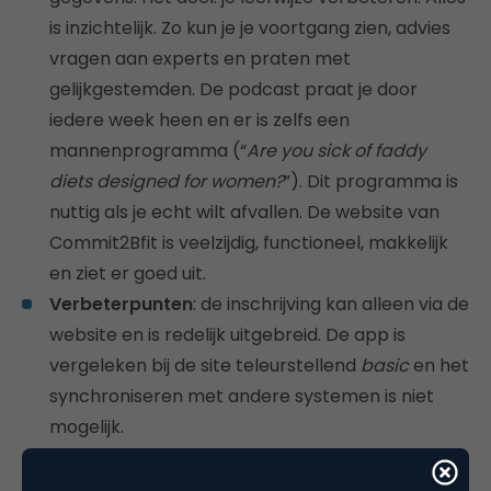
is inzichtelijk. Zo kun je je voortgang zien, advies
vragen aan experts en praten met
gelijkgestemden. De podcast praat je door
iedere week heen en er is zelfs een
mannenprogramma (“
Are you sick of faddy
diets designed for women?
”). Dit programma is
nuttig als je echt wilt afvallen. De website van
Commit2Bfit is veelzijdig, functioneel, makkelijk
en ziet er goed uit.
Verbeterpunten
: de inschrijving kan alleen via de
website en is redelijk uitgebreid. De app is
vergeleken bij de site teleurstellend
basic
en het
synchroniseren met andere systemen is niet
mogelijk.
#5 –
Nike Fuel Band