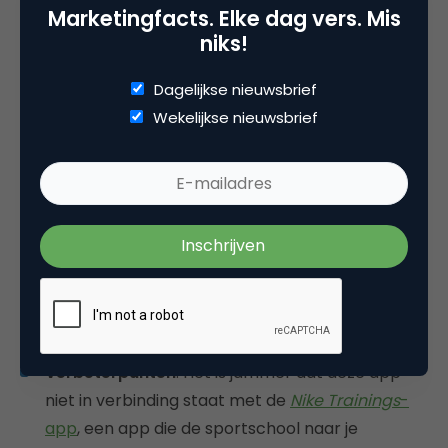
Marketingfacts. Elke dag vers. Mis
niks!
Met deze app houd je je dagelijkse activiteit bij, zoals
lopen, rennen en dansen. De verbrande calorieën
Dagelijkse nieuwsbrief
worden gevisualiseerd in brandstof: Nike Fuel.
Wekelijkse nieuwsbrief
Pluspunten
: deze app zorgt ervoor dat je je
bewust wordt van je algehele fysieke
gezondheid. Iedere beweging wordt gemeten.
Zo kun je jezelf doelen stellen, uitdagingen
aangaan, overwinningbadges sparen en alles
delen via de sociale media. Het is functioneel,
gemakkelijk en ziet eruit zoals je dat van Nike
verwacht.
Verbeterpunten
: Het is jammer dat deze app
niet in verbinding staat met de
Nike Trainings
-
app
, een app die de sportschool naar je