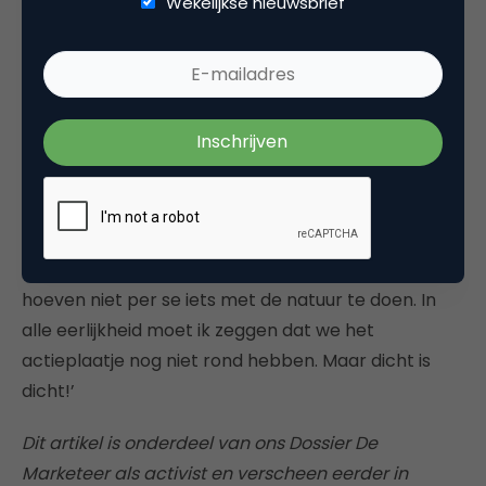
Wekelijkse nieuwsbrief
meetbaar te maken wat in ons bedrijf al duurzaam
is en laat zien welke stappen Dille & Kamille nog kan
zetten’ vertelt Geels.
Eén van die stappen is dat de retailer ook in 2023
Black Friday weer omdoopt tot Green Friday. ‘Op
die dag sluiten we weer de deuren. Dezelfde basis,
maar misschien gaan we nog een stapje verder,
zoals bijvoorbeeld vrijwilligerswerk doen met
daklozen of iets anders in de maatschappij. We
hoeven niet per se iets met de natuur te doen. In
alle eerlijkheid moet ik zeggen dat we het
actieplaatje nog niet rond hebben. Maar dicht is
dicht!’
Dit artikel is onderdeel van ons Dossier De
Marketeer als activist en verscheen eerder in