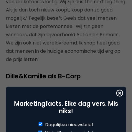
van die ketens is lastig. Wij zijn dus the next big thing.
Als je dan toch nieuw koopt, koop dan zo goed
mogelijk.’ Tegelijk beseft Geels dat veel mensen
kiezen met de portemonnee. ‘Wij zijn geen
winnaars, dat zijn bijvoorbeeld Action en Primark.
We zijn ook niet wereldvreemd. Ik snap heel goed
dat mensen in de huidige economische tijd erg op
de prijs letten.’
Dille&Kamille als B-Corp
Green Friday is niet de enige duurzaamheidsactie
van Dille & Kamille. In de kerstcollectie zit elk jaar
Marketingfacts. Elke dag vers. Mis
een product waarvan de opbrengst naar het
niks!
Wereld Natuur Fonds gaat. Daarnaast is de keten
sinds december 2022 B-Corp gecertificeerd. ‘Dit
Dagelijkse nieuwsbrief
certificaat is een mooi instrument: het helpt ons om