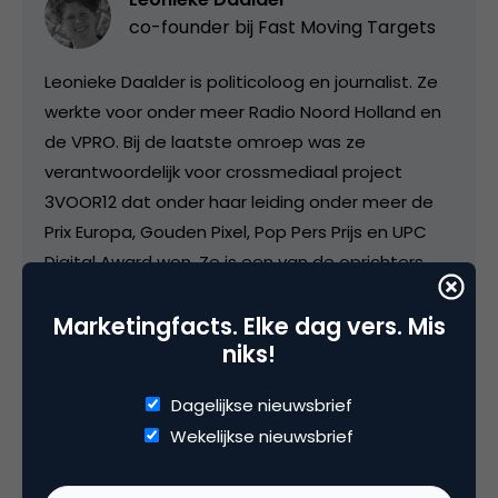
co-founder bij
Fast Moving Targets
Leonieke Daalder is politicoloog en journalist. Ze
werkte voor onder meer Radio Noord Holland en
de VPRO. Bij de laatste omroep was ze
verantwoordelijk voor crossmediaal project
3VOOR12 dat onder haar leiding onder meer de
Prix Europa, Gouden Pixel, Pop Pers Prijs en UPC
Digital Award won. Ze is een van de oprichters
van Fast Moving Targets. Ze schrijft, interviewt,
Marketingfacts. Elke dag vers. Mis
onderzoekt, filmt, presenteert.
niks!
leonieke.daalder@gmail.com
Dagelijkse nieuwsbrief
Wekelijkse nieuwsbrief
Categorie