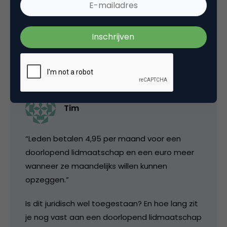
Commerce
Contentmarketing & Storytelling
3 Reacties
Tim
“Leden betalen 4,95 per maand voor een
doorlopend lidmaatschap en een euro meer
wanneer ze maandelijks willen kunnen
opzeggen.”
Is dit juridisch wel toegestaan? En hoe lang zit
je nog vast aan een doorlopend lidmaatschap