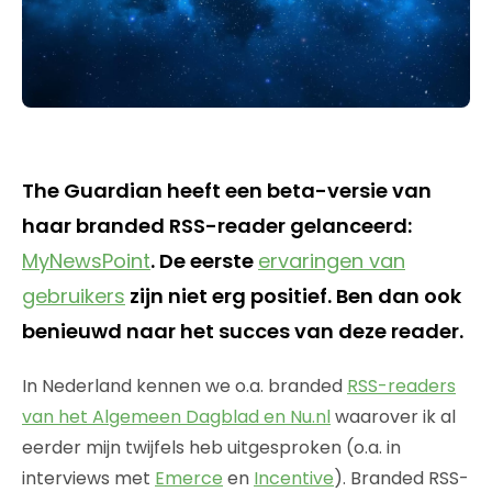
The Guardian heeft een beta-versie van
haar branded RSS-reader gelanceerd:
MyNewsPoint
. De eerste
ervaringen van
gebruikers
zijn niet erg positief. Ben dan ook
benieuwd naar het succes van deze reader.
In Nederland kennen we o.a. branded
RSS-readers
van het Algemeen Dagblad en Nu.nl
waarover ik al
eerder mijn twijfels heb uitgesproken (o.a. in
interviews met
Emerce
en
Incentive
). Branded RSS-