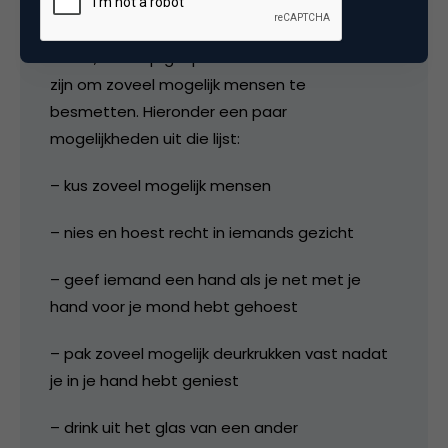
Guido, ik las op griep.nl dat er zeven manieren
zijn om zoveel mogelijk mensen te
besmetten. Hieronder een paar
mogelijkheden uit die lijst:
– kus zoveel mogelijk mensen
– nies en hoest recht in iemands gezicht
– geef iemand een hand als je net met je
hand voor je mond hebt gehoest
– pak zoveel mogelijk deurkrukken vast nadat
je in je hand hebt geniest
– drink uit het glas van een ander