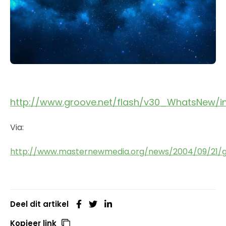
http://www.groove.net/flash/v30_WhatsNew/in
Via:
http://www.masternewmedia.org/news/2004/09/21/
Deel dit artikel
Kopieer link