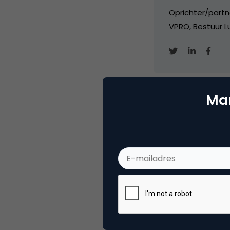
Oprichter/partn
VPRO, Bestuur Lu
Mar
Categorie
Se
Tags
zoe
Plaats reactie
Je moet
ingelogd zijn op
om een