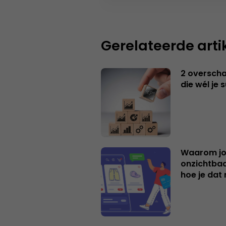
Gerelateerde arti
2 overschat
die wél je 
Waarom jo
onzichtbaa
hoe je dat 