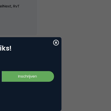
elNext, RvT
iks!