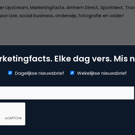
er Upstream, Marketingfacts, Arnhem Direct, SportNext, Trav
xor Live, social business, onderwijs, fotografie en vader!
ketingfacts. Elke dag vers. Mis n
arch & Conversie
Dagelijkse nieuwsbrief
Wekelijkse nieuwsbrief
kmachine marketing
 reactie te plaatsen.