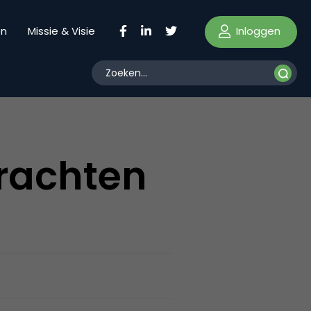
Inloggen
en
Missie & Visie
drachten