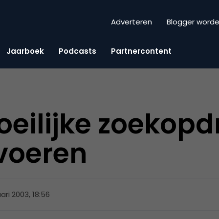
Adverteren
Blogger word
Jaarboek
Podcasts
Partnercontent
oeilijke zoekop
tvoeren
uari 2003, 18:56