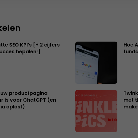
kelen
te SEO KPI’s [+ 2 cijfers
Hoe A
succes bepalen!]
funda
uw productpagina
Twink
r is voor ChatGPT (en
met t
nu oplost)
make