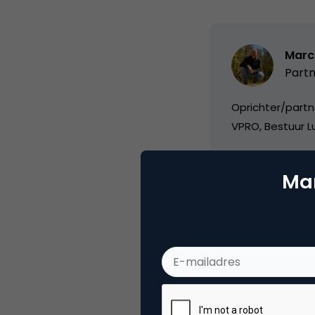
Marc
Partn
Oprichter/partn
VPRO, Bestuur Lu
Mar
Categorie
Me
Tags
blo