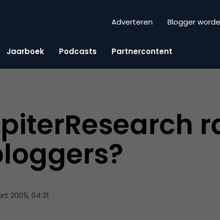
Adverteren
Blogger word
Jaarboek
Podcasts
Partnercontent
upiterResearch r
bloggers?
rt 2005, 04:31