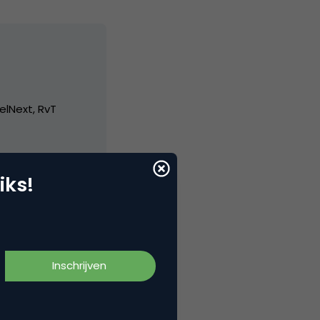
elNext, RvT
iks!