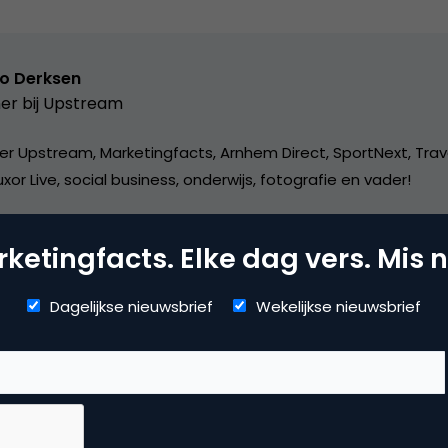
o Derksen
er bij
Upstream
er Upstream, Marketingfacts, Arnhem Direct, SportNext, Trav
xor Live, social business, onderwijs, fotografie en vader!
ketingfacts. Elke dag vers. Mis n
Dagelijkse nieuwsbrief
Wekelijkse nieuwsbrief
dia
ggen
,
social media marketing