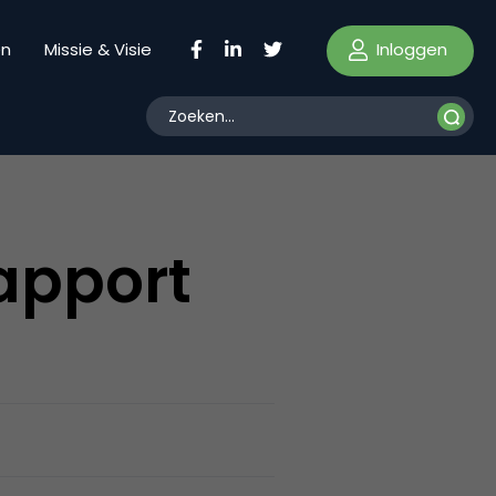
Inloggen
en
Missie & Visie
apport