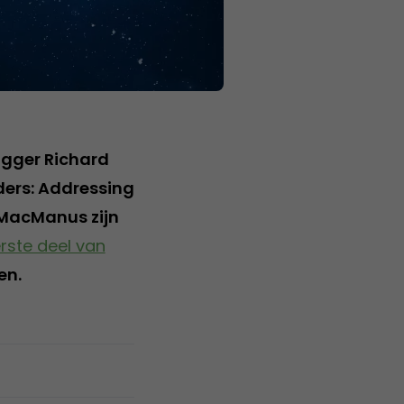
ogger Richard
ders: Addressing
 MacManus zijn
rste deel van
en.