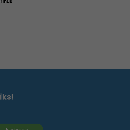
rinus
iks!