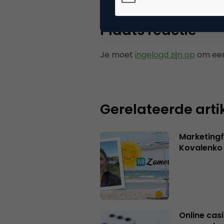
Plaats reactie
Je moet
ingelogd zijn op
om een
Gerelateerde arti
Marketingf
Kovalenko
Online casi