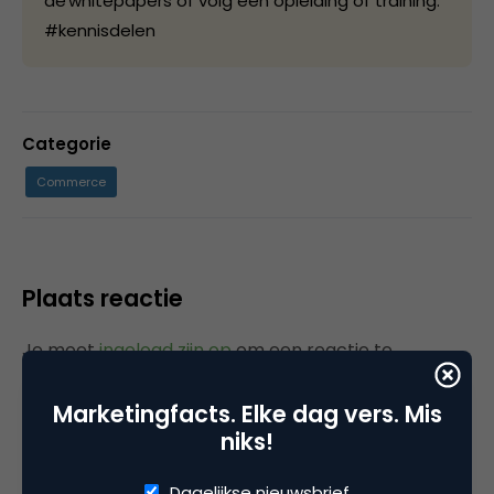
de whitepapers of volg een opleiding of training.
#kennisdelen
Categorie
Commerce
Plaats reactie
Je moet
ingelogd zijn op
om een reactie te
plaatsen.
Marketingfacts. Elke dag vers. Mis
niks!
Dagelijkse nieuwsbrief