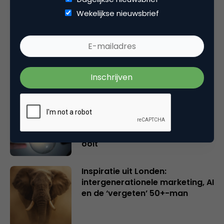
Gerelateerde artikelen
Wekelijkse nieuwsbrief
Rebel with or without a cause?
Wake-upcall voor ontwerpers
en merkeigenaren
Creatieve sector als aanjager
van innovatie en ontsluiter en
verbinder van industrieën
belangrijker en urgenter dan
ooit
Inspiratie uit Londen:
intergenerationele marketing, AI
en de ‘vergeten’ 50+-man