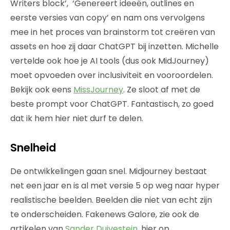
Writers block’,
‘Genereert ideeën, outlines en
eerste versies van copy’ en nam ons vervolgens
mee in het proces van brainstorm tot creëren van
assets en hoe zij daar ChatGPT bij inzetten. Michelle
vertelde ook hoe je AI tools (dus ook MidJourney)
moet opvoeden over inclusiviteit en vooroordelen.
Bekijk ook eens
MissJourney
. Ze sloot af met de
beste prompt voor ChatGPT. Fantastisch, zo goed
dat ik hem hier niet durf te delen.
Snelheid
De ontwikkelingen gaan snel. Midjourney bestaat
net een jaar en is al met versie 5 op weg naar hyper
realistische beelden. Beelden die niet van echt zijn
te onderscheiden. Fakenews Galore, zie ook de
artikelen van
Sander Duivestein
, hier op