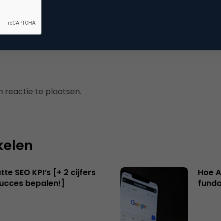
kmachine marketing
 reactie te plaatsen.
kelen
te SEO KPI’s [+ 2 cijfers
Hoe A
succes bepalen!]
funda