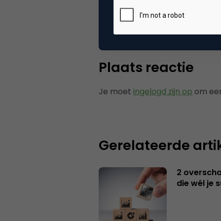
Tags
zoe
Plaats reactie
Je moet
ingelogd zijn op
om een
Gerelateerde arti
2 overschat
die wél je 