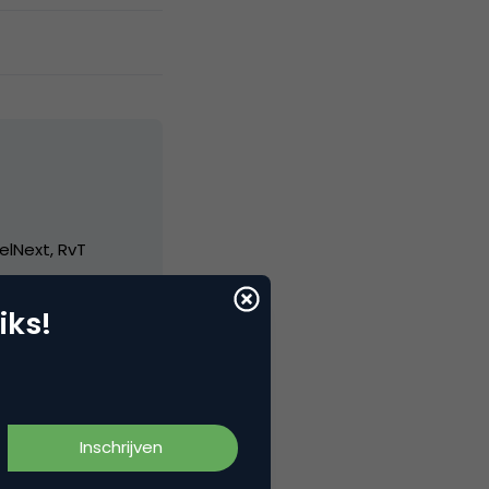
elNext, RvT
iks!