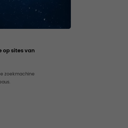
 op sites van
De zoekmachine
eaus.