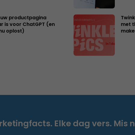
uw productpagina
Twink
r is voor ChatGPT (en
met t
nu oplost)
make
ketingfacts. Elke dag vers. Mis n