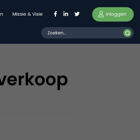
Inloggen
en
Missie & Visie
everkoop