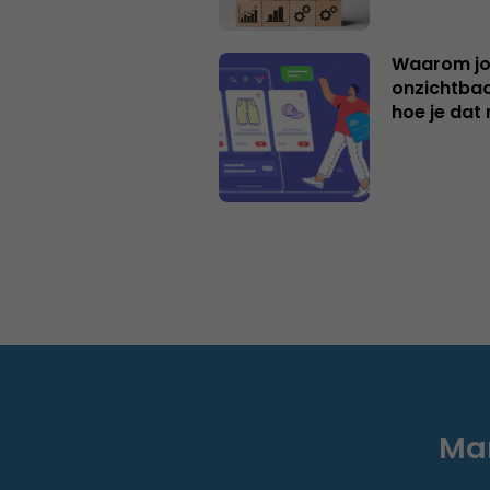
Waarom jo
onzichtbaa
hoe je dat 
Mar