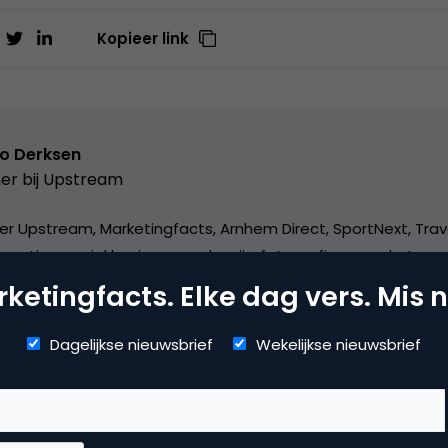
Kopieer link
o Derksen
er bij
Upstream
er Upstream, Marketingfacts, Arnhem Direct, SportNext, Trav
xor Live, social business, onderwijs, fotografie en vader!
ketingfacts. Elke dag vers. Mis n
Dagelijkse nieuwsbrief
Wekelijkse nieuwsbrief
arch & Conversie