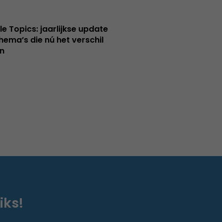
le Topics: jaarlijkse update
hema’s die nú het verschil
n
iks!