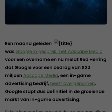
Een maand geleden
was
Google in gesprek met Adscape Media
voor een overname en nu meldt Red Herring
dat Google voor een bedrag van $23
miljoen
Adscape Media
, een in-game
advertising bedrijf,
heeft overgenomen
.
Google stapt dus definitief in de groeiende
markt van in-game advertising.
Enkele kenners beweren dat deze overname alleen