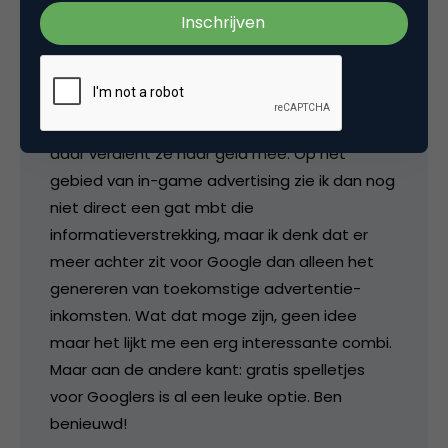
Waar ik veel nieuwsgieriger naar ben is welke
gedachte erachter ligt. Google wil alle
informatie op het web toegankelijk maken via
gestructureerde wegen welke voor iedereen
toegankelijk en gratis zijn. Dat is haar missie en
daar verdient ze haar geld mee. Op het
gebied van in-game advertising zie ik dan nog
niet direct een gat mbt die
informatieverstrekking, maar ik denk dat er
meer achter zit voor Google dan alleen het
genereren van toekomstige advertentie-
inkomsten. Wat dat moge zijn, geen idee
maar het lijkt me een erg interessante combi.
Maar aan de andere kant: gratis spelletjes
voor Googlers is al een leuke optie. Ben
benieuwd!