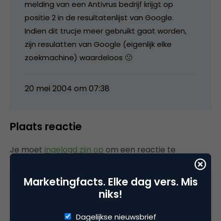
melding van een Antivrus bedrijf krijgt op
positie 2 in de resultatenlijst van Google.
Indien dit trucje meer gebruikt gaat worden,
zijn resulatten van Google (eigenlijk elke
zoekmachine) waardeloos 🙁
20 mei 2004 om 07:38
Plaats reactie
Je moet
ingelogd zijn op
om een reactie te
plaatsen.
Marketingfacts. Elke dag vers. Mis
niks!
Gerelateerde artikelen
Dagelijkse nieuwsbrief