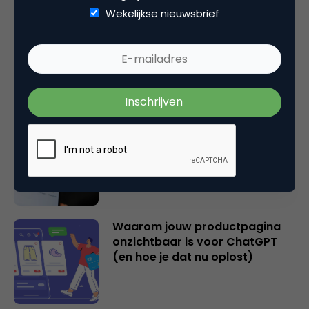
Wekelijkse nieuwsbrief
2 overschatte SEO KPI’s [+ 2
cijfers die wél je succes
bepalen!]
Hoe AI zoeken en vinden op
internet fundamenteel
verandert
Waarom jouw productpagina
onzichtbaar is voor ChatGPT
(en hoe je dat nu oplost)