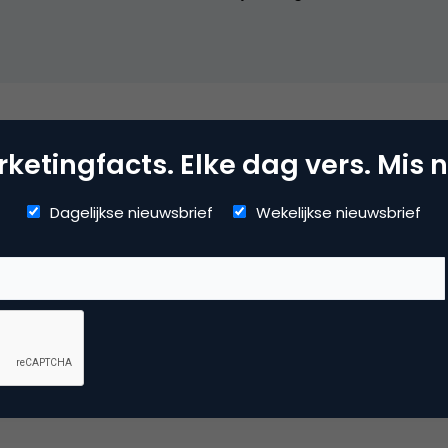
arch & Conversie
ketingfacts. Elke dag vers. Mis n
Dagelijkse nieuwsbrief
Wekelijkse nieuwsbrief
kmachine marketing
 reactie te plaatsen.