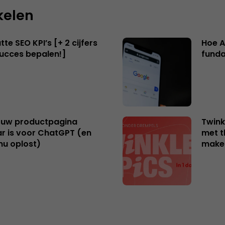
kelen
te SEO KPI’s [+ 2 cijfers
Hoe A
succes bepalen!]
funda
uw productpagina
Twink
r is voor ChatGPT (en
met t
nu oplost)
make