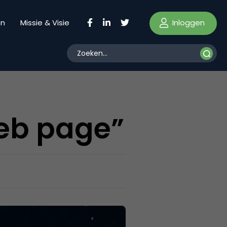
Inloggen
en
Missie & Visie
web page”