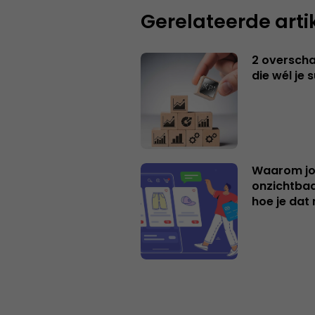
Gerelateerde arti
2 overschat
die wél je 
Waarom jo
onzichtbaa
hoe je dat 