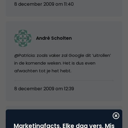
8 december 2009 om 11:40
André Scholten
@Patricia: zoals vaker zal Google dit ‘uitrollen’
in de komende weken. Het is dus even
afwachten tot je het hebt.
8 december 2009 om 12:39
Patricia Haak
Marketingfacts. Elke dag vers. Mis