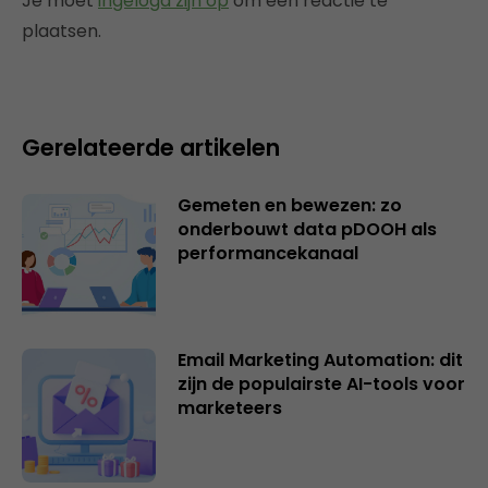
Je moet
ingelogd zijn op
om een reactie te
plaatsen.
Gerelateerde artikelen
Gemeten en bewezen: zo
onderbouwt data pDOOH als
performancekanaal
Email Marketing Automation: dit
zijn de populairste AI-tools voor
marketeers