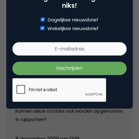
niks!
@Andre: hmm, nou idd afwachten… Altijd al
Dagelijkse nieuwsbrief
weinig geduld gehad 🙂
Wekelijkse nieuwsbrief
8 december 2009 om 13:05
Jipsa de Groot
Zeker handig.
Kunnen deze notities ook worden opgenomen
in rapporten?
8 december 2009 om 13:16