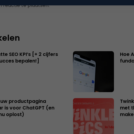
 reactie te plaatsen.
kelen
te SEO KPI’s [+ 2 cijfers
Hoe A
succes bepalen!]
funda
uw productpagina
Twink
r is voor ChatGPT (en
met t
nu oplost)
make