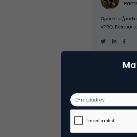
Partn
Oprichter/partn
VPRO, Bestuur Lu
Mar
Categorie
Se
Tags
goo
Plaats reactie