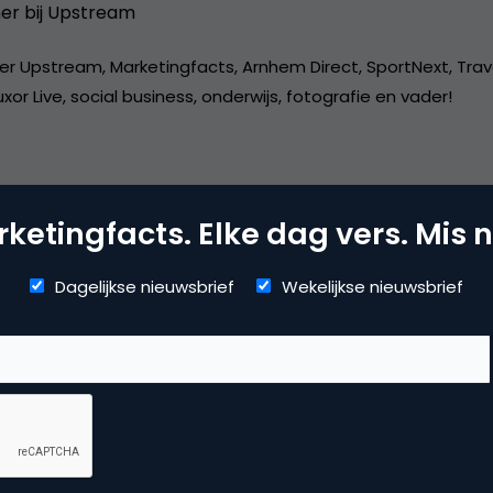
er bij
Upstream
er Upstream, Marketingfacts, Arnhem Direct, SportNext, Trav
xor Live, social business, onderwijs, fotografie en vader!
ketingfacts. Elke dag vers. Mis n
arch & Conversie
Dagelijkse nieuwsbrief
Wekelijkse nieuwsbrief
gle adwords
,
zoekmachine marketing