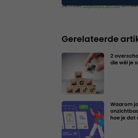
Je moet
ingelogd zijn op
om een
Gerelateerde arti
2 overschat
die wél je 
Waarom jo
onzichtbaa
hoe je dat 