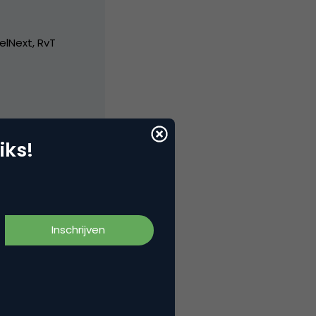
elNext, RvT
iks!