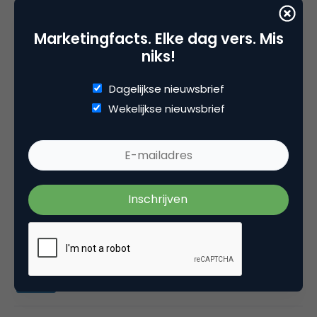
Daan Walraven
Marketingfacts. Elke dag vers. Mis
Online ondernemer en coach bij
niks!
Conversie optimalisatie coaching
Dagelijkse nieuwsbrief
Ik geef
conversie optimalisatie coaching
. Jij mag
Wekelijkse nieuwsbrief
zelf achteraf bepalen wat het gesprek waard is.
In 1,5 uur kijken we samen hoe we meer
bezoekers kunnen overhalen tot actie, zodat de
website meer omzet genereert en jij meer winst
maakt.
Volg me op Google+
Categorie
Media