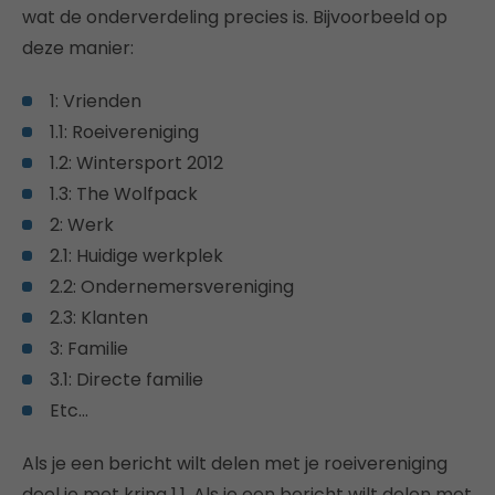
wat de onderverdeling precies is. Bijvoorbeeld op
deze manier:
1: Vrienden
1.1: Roeivereniging
1.2: Wintersport 2012
1.3: The Wolfpack
2: Werk
2.1: Huidige werkplek
2.2: Ondernemersvereniging
2.3: Klanten
3: Familie
3.1: Directe familie
Etc…
Als je een bericht wilt delen met je roeivereniging
deel je met kring 1.1. Als je een bericht wilt delen met