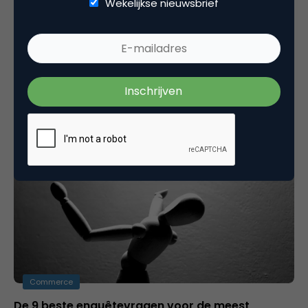
Wekelijkse nieuwsbrief
Media
Google+ circle management: creatieve ideeën
voor Google+ kringen
Werk slimmer, bespaar tijd en zorg voor eenvoud
en duidelijkheidDe kringen van Google+ zijn handig,
maar kennen ook gebreken. In…
Commerce
De 9 beste enquêtevragen voor de meest