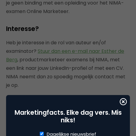
je geen binding met een opleiding voor het NIMA-
examen Online Marketeer.
Interesse?
Heb je interesse in de rol van auteur en/of
examinator?
Stuur dan een e-mail naar Esther de
Berg
, productmarketeer examens bij NIMA, met
een link naar jouw LinkedIn-profiel of met een CV.
NIMA neemt dan zo spoedig mogelijk contact met
je op.
Mocht je nog vragen hebben, bel dan even met
Esther via 020 – 503 93 31.
Marketingfacts. Elke dag vers. Mis
niks!
Dagelijkse nieuwsbrief