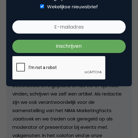
Wekelijkse nieuwsbrief
Deel dit artikel
Kopieer link
Redactie
Hoofdredactie bij
Marketingfacts
De postings op de site worden door de redactie
beoordeeld en ingepland en als we er tijd voor
vinden, schrijven we zelf een artikel. Als redactie
zijn we ook verantwoordelijk voor de
samenstelling van het NIMA Marketingfacts
Jaarboek en we treden ook geregeld op als
moderator of presentator bij events met
vakgenoten. In het colofon vind je onze