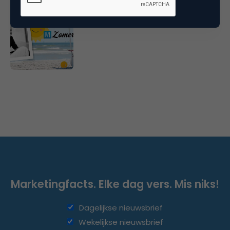
Marketingfacts Zomercheck –
Roel Stavorinus
Marketingfacts. Elke dag vers. Mis niks!
Dagelijkse nieuwsbrief
Wekelijkse nieuwsbrief