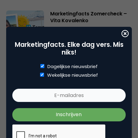
Marketingfacts Zomercheck –
Vita Kovalenko
Marketingfacts. Elke dag vers. Mis
niks!
Marketingfacts Zomercheck –
Durk Bosma
Dagelijkse nieuwsbrief
Wekelijkse nieuwsbrief
Online casino’s krijgen nieuwe
vergunning: wat verandert er?