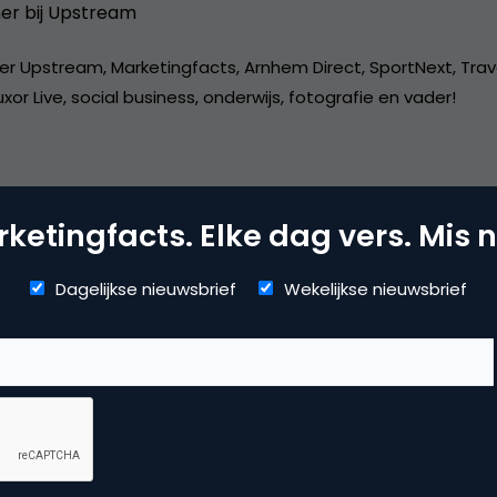
er bij
Upstream
er Upstream, Marketingfacts, Arnhem Direct, SportNext, Trav
xor Live, social business, onderwijs, fotografie en vader!
ketingfacts. Elke dag vers. Mis n
dia
Dagelijkse nieuwsbrief
Wekelijkse nieuwsbrief
ile marketing