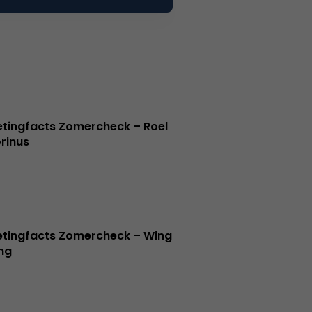
tingfacts Zomercheck – Roel
rinus
tingfacts Zomercheck – Wing
ng