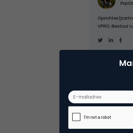
Partn
Oprichter/partn
VPRO, Bestuur Lu
Mar
Categorie
Me
Tags
mob
Plaats reactie