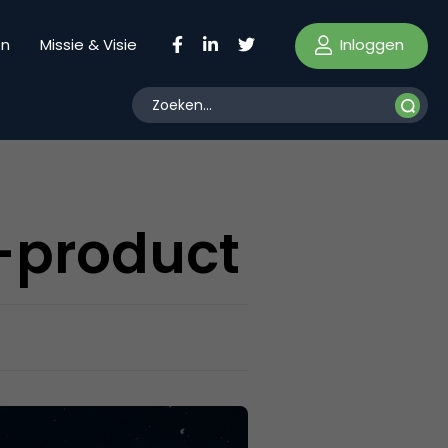
Inloggen
en
Missie & Visie
-product