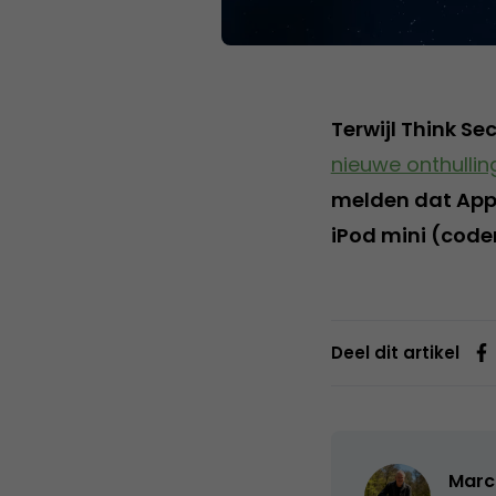
Terwijl Think Se
nieuwe onthullin
melden dat Appl
iPod mini (code
Deel dit artikel
Marc