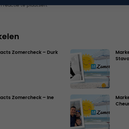
 reactie te plaatsen.
kelen
facts Zomercheck – Durk
Marke
Stavo
acts Zomercheck – Ine
Marke
Cheu