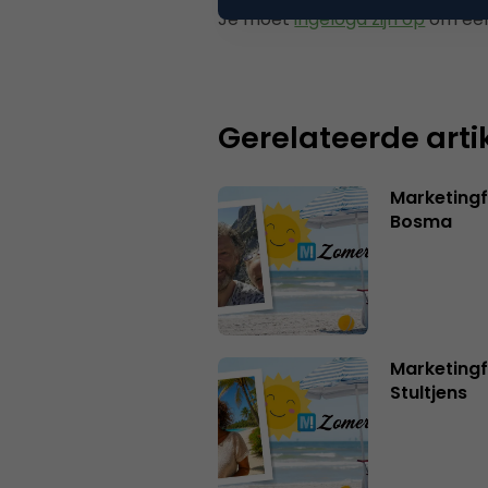
Je moet
ingelogd zijn op
om een
Gerelateerde arti
Marketing
Bosma
Marketingf
Stultjens