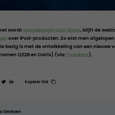
cret wordt
aangeklaagd door Apple
, blijft de we
gen
over iPod-producten. Zo wist men afgelopen 
e bezig is met de ontwikkeling van een nieuwe v
namen Q22B en Osiris) (via:
Tweakers
).
Kopieer link
o Derksen