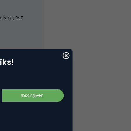
elNext, RvT
iks!