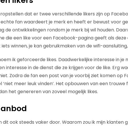
en likers
opstellen dat er twee verschillende likers zijn op Facebo
e echte fan waardeert je merk en heeft er bewust voor g
aag de ontwikkelingen rondom je merk bij wil houden. Daar
ne die een like voor een Facebook-pagina geeft als deze e
nt iets winnen, je kan gebruikmaken van de wifi-aansluiting
 noem ik geforceerde likes. Daadwerkelijke interesse in j
en interesse in de dienst die ze krijgen voor de like. Erg w
k niet. Zodra de fan een post van je voorbij ziet komen op 
l ‘niet meer leuk vinden’. Het opbouwen van een trouwe
dan het genereren van zoveel mogelijk likes.
 aanbod
n dit ook steeds vaker door. Waarom zou ik mijn klanten gr