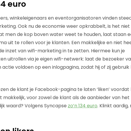
4 euro
s, winkeleigenaars en eventorganisatoren vinden steed
rketing. Ook nu de economie weer opkrabbelt, is het niet
at men de kop boven water weet te houden, laat staan 
a uit te rollen voor je klanten. Een makkelijke en niet h
de inzet van wifi-marketing in te zetten. Hiermee kun je
en uitrollen via je eigen wifi-netwerk: laat de bezoeker v
 actie voldoen op een inlogpagina, zodat hij of zij gebru
zen de klant je Facebook-pagina te laten ‘liken’ voordat hij
t makkelijk, voor zowel de klant als de aanbieder van he
enlijk waard? Volgens Syncapse
zo’n 134 euro
. Klinkt aardig,