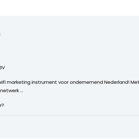
i
 BV
e wifi marketing instrument voor ondernemend Nederland! Me
i netwerk …
e?