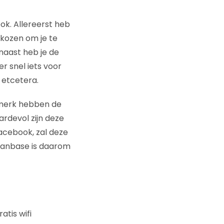
ok. Allereerst heb
ekozen om je te
naast heb je de
r snel iets voor
, etcetera.
e merk hebben de
aardevol zijn deze
Facebook, zal deze
 fanbase is daarom
atis wifi