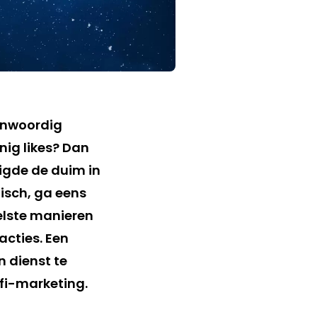
genwoordig
nig likes? Dan
igde de duim in
gisch, ga eens
nelste manieren
acties. Een
n dienst te
ifi-marketing.