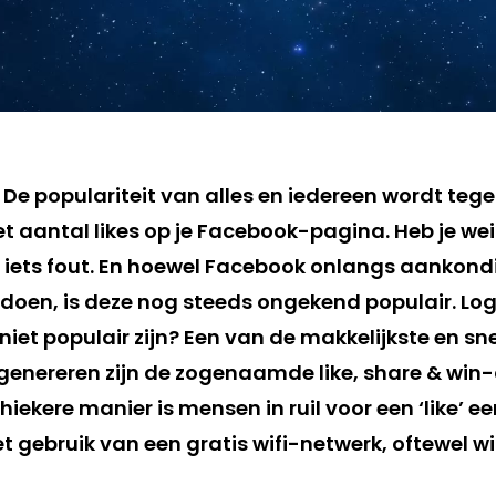
kes. De populariteit van alles en iedereen wordt te
 aantal likes op je Facebook-pagina. Heb je wei
t iets fout. En hoewel Facebook onlangs aankond
n doen, is deze nog steeds ongekend populair. Lo
u niet populair zijn? Een van de makkelijkste en s
 genereren zijn de zogenaamde like, share & win-
ekere manier is mensen in ruil voor een ‘like’ ee
et gebruik van een gratis wifi-netwerk, oftewel w