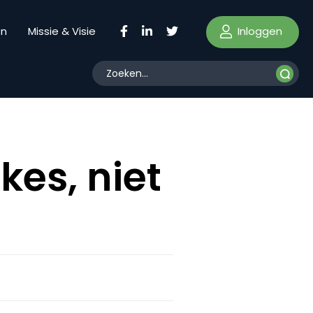
Inloggen
en
Missie & Visie
es, niet