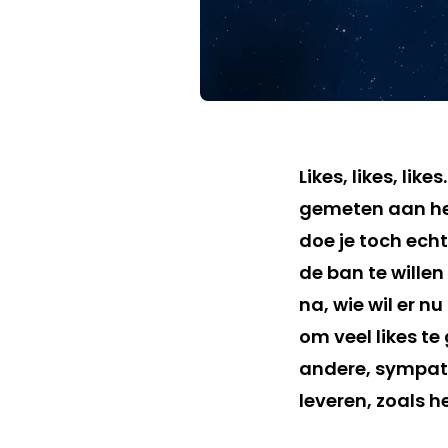
Likes, likes, li
gemeten aan het
doe je toch ech
de ban te wille
na, wie wil er n
om veel likes te
andere, sympathi
leveren, zoals h