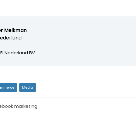
er Melkman
 Nederland
iFi Nederland BV
mmerce
Media
ebook marketing