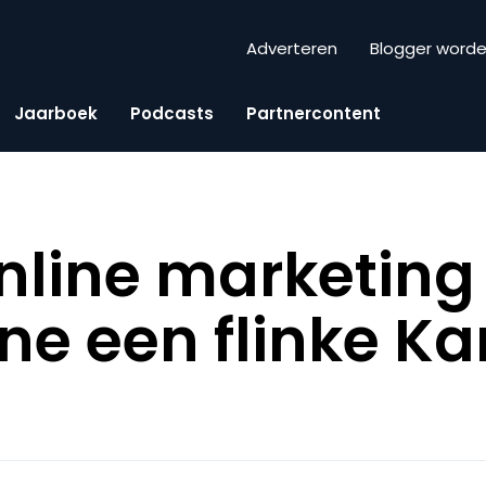
Adverteren
Blogger word
Jaarboek
Podcasts
Partnercontent
online marketing
e een flinke K