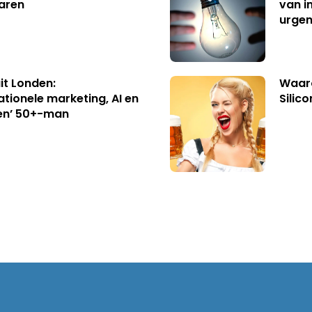
aren
van i
urgen
uit Londen:
Waaro
ationele marketing, AI en
Silico
en’ 50+-man