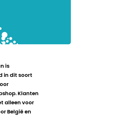
n is
in dit soort
oor
bshop. Klanten
et alleen voor
or België en