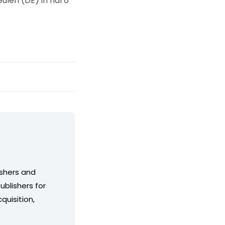
len (DE) in hal 6
shers and
blishers for
quisition,