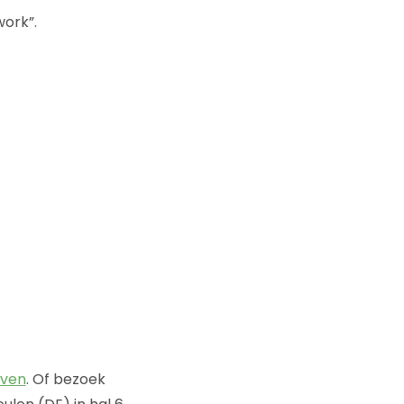
work”.
even
. Of bezoek