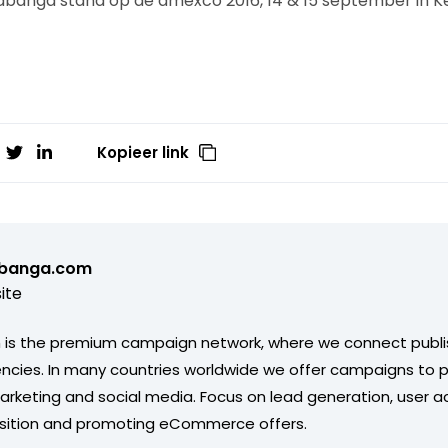
abanga stand op de dmexco 2016, 14 & 15 september in Keu
Kopieer link
banga.com
ite
is the premium campaign network, where we connect publi
ncies. In many countries worldwide we offer campaigns to pu
arketing and social media. Focus on lead generation, user ac
sition and promoting eCommerce offers.