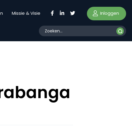
Inloggen
en
Missie & Visie
arabanga