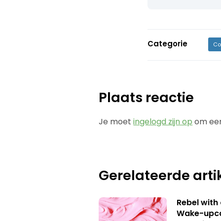
Categorie
Co
Plaats reactie
Je moet
ingelogd zijn op
om een
Gerelateerde arti
Rebel with
Wake-upca