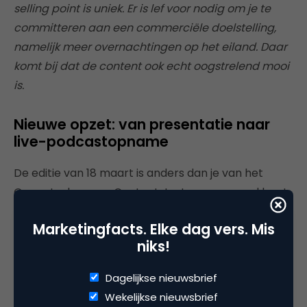
selling point is uniek. Er is lef voor nodig om je te
committeren aan een commerciële doelstelling,
namelijk meer overnachtingen op het eiland. Daar
komt bij dat de content ook echt oogstrelend mooi
is.
Nieuwe opzet: van presentatie naar
live-podcastopname
De editie van 18 maart is anders dan je van het
Genootschap van Contentstrategen gewend bent.
In plaats van twee sprekers die een presentatie
Marketingfacts. Elke dag vers. Mis
geven, gaan hosts Bram Koster en Freek Janssen in
niks!
gesprek met de gasten. En jij kunt (nog steeds) live
aanhaken. Maar mocht de dinsdagavond niet zo
Dagelijkse nieuwsbrief
goed uitkomen, dan kun je het gesprek achteraf
Wekelijkse nieuwsbrief