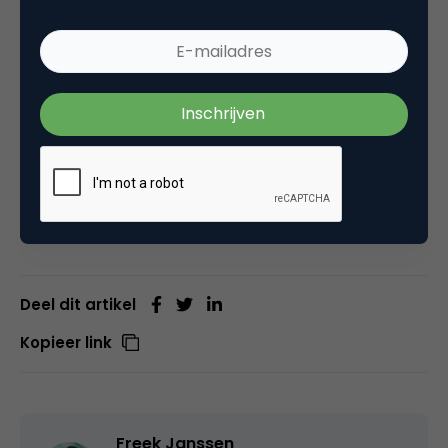
ook terugkijken of -luisteren als podcast.
Vandaar ook de nieuwe naam: de Contentshow,
mede mogelijk gemaakt door onze vrienden van
De
Podcasters
. En elke maand trakteren we je ook op
de laatste weetjes en nieuwtjes uit contentland.
Schrijf je hier in
Deel dit artikel
Kopieer link
Freek Janssen