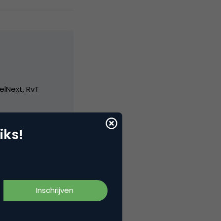
elNext, RvT
iks!