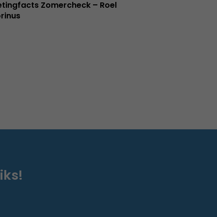
tingfacts Zomercheck – Roel
rinus
iks!