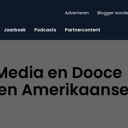
Adverteren
Blogger word
Jaarboek
Podcasts
Partnercontent
Media en Dooce
en Amerikaans