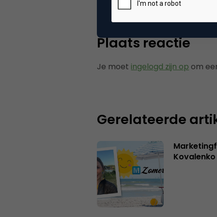
Plaats reactie
Je moet
ingelogd zijn op
om een
Gerelateerde arti
Marketingf
Kovalenko