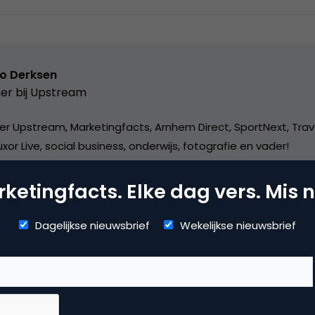
o Derksen
er bij
Upstream
er Upstream, Marketingfacts, Arnhem Direct, SportNext, Trav
xor Live, social business, onderwijs, fotografie en vader!
ketingfacts. Elke dag vers. Mis n
Dagelijkse nieuwsbrief
Wekelijkse nieuwsbrief
dia
ggen
,
social media marketing