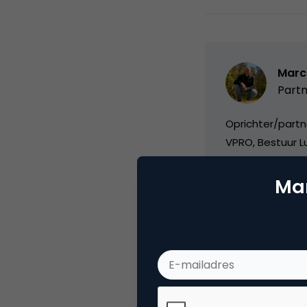
Marc
Partn
Oprichter/partn
VPRO, Bestuur Lu
Mar
Categorie
Me
Tags
blo