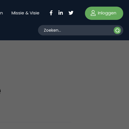
Inloggen
en
Missie & Visie
e