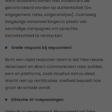
Werk uitsluitend samen met influencers die
gecontroleerd worden op authenticiteit (bv.
engagement rates, volgeranalyse). Overweeg
langdurige samenwerkingen in plaats van
eenmalige campagnes om oprechte
betrokkenheid te versterken.
Snelle respons bij nepcontent
Richt een rapid response-team in dat fake nieuws
detecteert en direct communiceert naar publiek,
pers en platforms, zoals Houston Astros deed.
Wacht niet op rectificaties: snelheid bepaalt hoe
groot de schade wordt.
Ethische AI-toepassingen
Gebruik AI verantwoord. Bijvoorbeeld om fake