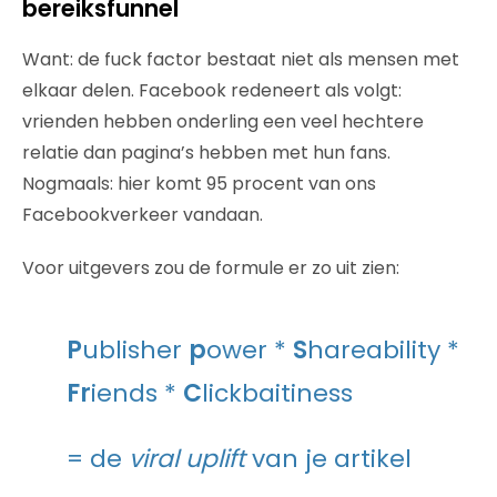
bereiksfunnel
Want: de fuck factor bestaat niet als mensen met
elkaar delen. Facebook redeneert als volgt:
vrienden hebben onderling een veel hechtere
relatie dan pagina’s hebben met hun fans.
Nogmaals: hier komt 95 procent van ons
Facebookverkeer vandaan.
Voor uitgevers zou de formule er zo uit zien:
P
ublisher
p
ower *
S
hareability *
Fr
iends *
C
lickbaitiness
= de
viral uplift
van je artikel