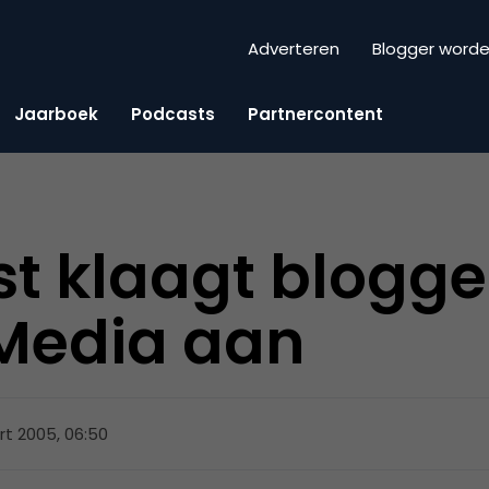
Adverteren
Blogger word
Jaarboek
Podcasts
Partnercontent
st klaagt blogge
Media aan
t 2005, 06:50