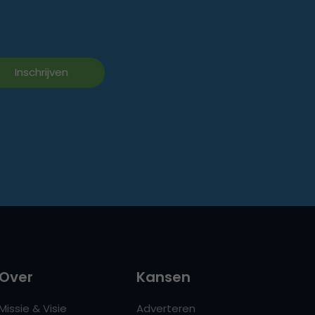
Over
Kansen
Missie & Visie
Adverteren