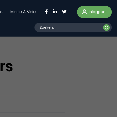
Inloggen
en
Missie & Visie
rs