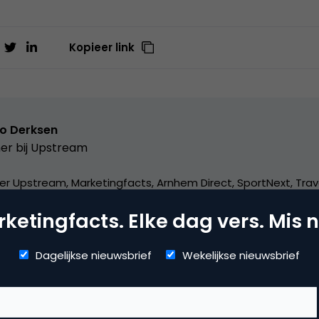
Kopieer link
o Derksen
er bij
Upstream
er Upstream, Marketingfacts, Arnhem Direct, SportNext, Trav
xor Live, social business, onderwijs, fotografie en vader!
ketingfacts. Elke dag vers. Mis n
Dagelijkse nieuwsbrief
Wekelijkse nieuwsbrief
dia