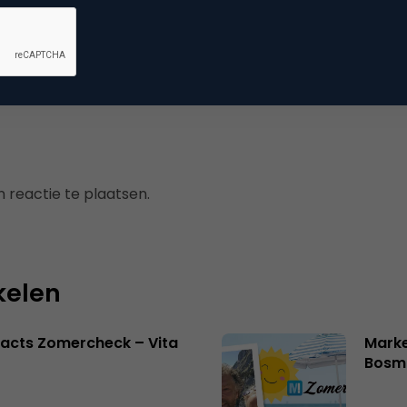
ggen
,
social media marketing
 reactie te plaatsen.
kelen
acts Zomercheck – Vita
Marke
Bosm