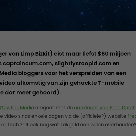
er van Limp Bizkit) eist maar liefst $80 miljoen
s captaincum.com, slightlystoopid.com en
Media bloggers voor het verspreiden van een
xvideo afkomstig van zijn gehackte T-mobile
e dat meer gehoord).
Gawker Media
omgaat met de
aanklacht van Fred Durst
 de video sinds enkele dagen via de (officiele?) website
fre
j er toch zelf ook nog wat zakgeld aan willen overhouden?