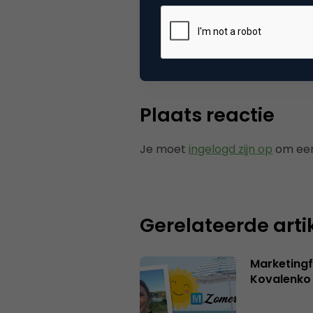
Tags
blo
Plaats reactie
Je moet
ingelogd zijn op
om een
Gerelateerde arti
Marketingf
Kovalenko