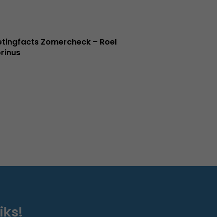
tingfacts Zomercheck – Roel
rinus
iks!