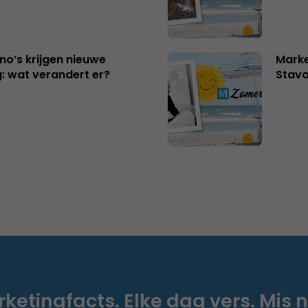
no’s krijgen nieuwe
Marke
: wat verandert er?
Stavo
ketingfacts. Elke dag vers. Mis n