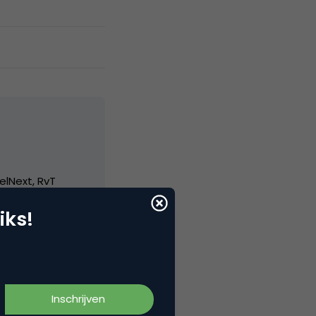
elNext, RvT
iks!