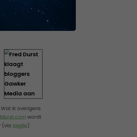
. Wat ik overigens
ddurst.com
wordt
 (via:
jaggle
).