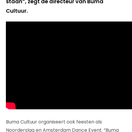
staan”, zegt de directeur van Buma
Cultuur.
Buma Cultuur organiseert ook feesten als
Noorderslag en Amsterdam Dance Event. “Buma