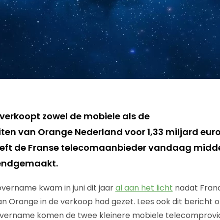
verkoopt zowel de mobiele als de
eiten van Orange Nederland voor 1,33 miljard eu
eeft de Franse telecomaanbieder vandaag midde
endgemaakt.
ername kwam in juni dit jaar
al aan het licht
nadat Fran
n Orange in de verkoop had gezet. Lees ook dit bericht op
 overname komen de twee kleinere mobiele telecomprovid