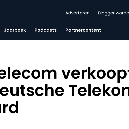
Adverteren
Blogger word
Jaarboek
Podcasts
Partnercontent
Telecom verkoop
eutsche Teleko
ard