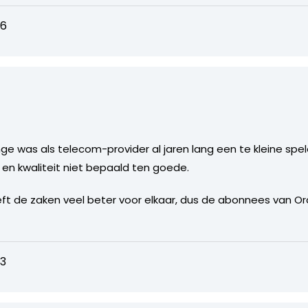
06
e was als telecom-provider al jaren lang een te kleine spe
en kwaliteit niet bepaald ten goede.
eft de zaken veel beter voor elkaar, dus de abonnees van O
53