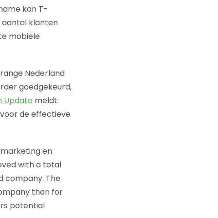
rname kan T-
e aantal klanten
te mobiele
Orange Nederland
rder goedgekeurd,
m Update
meldt:
voor de effectieve
 marketing en
eved with a total
ned company. The
 company than for
rs potential