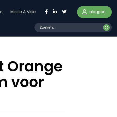
Inloggen
en
Missie & Visie
t Orange
m voor