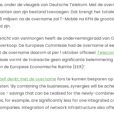
e, onder de vleugels van Deutsche Telekom. Met de ove
 klanten aan zijn bestand toevoegen. Dat brengt het total
8 miljoen: na de overname zal T-Mobile na KPN de groots
 zijn.
ericht van vanmorgen heeft de ondernemingsraad van 
verkoop. De Europese Commissie had de overname al ee
dt de overname daarom al per 1 oktober officieel.
Teleco
sie vormt de transactie geen significante belemmering 
n de Europese Economische Ruimte (EER)’.
zelf denkt met de overname
fors te kunnen besparen op
sten: ‘By combining the businesses, synergies will be achi
 euros – savings that can be realized for the newly-combi
, for example, are significantly less for one integrated
mpanies. Integration of network infrastructure also offe