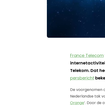
France Telecom
internetactivit
Telekom. Dat h
persbericht
bek
De voorgenomen ov
Nederlandse tak va
Orange
’. Door de