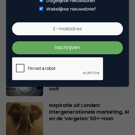
Dagelijkse nieuwsbrief
Gerelateerde artikelen
Wekelijkse nieuwsbrief
Rebel with or without a cause?
Wake-upcall voor ontwerpers
en merkeigenaren
Creatieve sector als aanjager
van innovatie en ontsluiter en
verbinder van industrieën
belangrijker en urgenter dan
ooit
Inspiratie uit Londen:
intergenerationele marketing, AI
en de ‘vergeten’ 50+-man