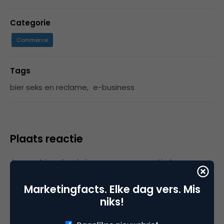
Categorie
Commerce
Tags
bier seks en reclame
,
e-business
Plaats reactie
Je moet
ingelogd zijn op
om een reactie te
plaatsen.
Marketingfacts. Elke dag vers. Mis
niks!