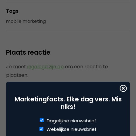
Tags
mobile marketing
Plaats reactie
Je moet
ingelogd zijn op
om een reactie te
plaatsen.
Marketingfacts. Elke dag vers. Mis
niks!
Gerelateerde artikelen
Dagelijkse nieuwsbrief
Marketingfacts Zomercheck –
Wekelijkse nieuwsbrief
Vita Kovalenko