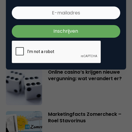
Marketingfacts Zomercheck –
Durk Bosma
Online casino’s krijgen nieuwe
vergunning: wat verandert er?
Marketingfacts Zomercheck –
Roel Stavorinus