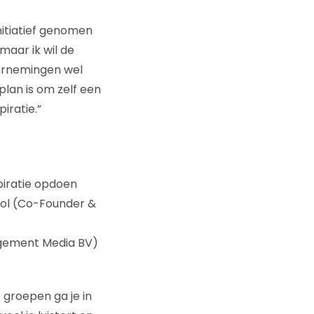
nitiatief genomen
maar ik wil de
ernemingen wel
plan is om zelf een
iratie.”
piratie opdoen
 Tol (Co-Founder &
agement Media BV)
e groepen ga je in