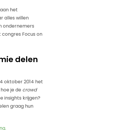
 aan het
 alles willen
nen ondernemers
t congres Focus on
mie delen
4 oktober 2014 het
n hoe je de
crowd
 insights krijgen?
delen graag hun
ng.