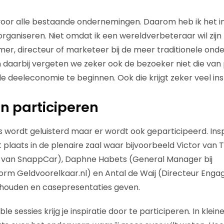
t voor alle bestaande ondernemingen. Daarom heb ik het i
rganiseren. Niet omdat ik een wereldverbeteraar wil zijn 
r, directeur of marketeer bij de meer traditionele ond
n daarbij vergeten we zeker ook de bezoeker niet die van 
e deeleconomie te beginnen. Ook die krijgt zeker veel insp
en participeren
s wordt geluisterd maar er wordt ook geparticipeerd. Ins
t plaats in de plenaire zaal waar bijvoorbeeld Victor van
 van SnappCar), Daphne Habets (General Manager bij
orm Geldvoorelkaar.nl) en Antal de Waij (Directeur Eng
 houden en casepresentaties geven.
le sessies krijg je inspiratie door te participeren. In klein