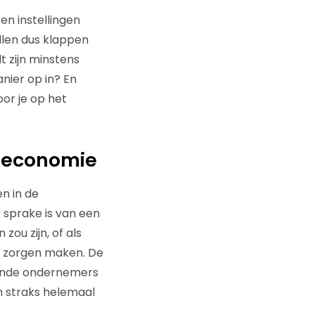
en instellingen
llen dus klappen
 zijn minstens
nier op in? En
or je op het
eleconomie
en in de
 sprake is van een
zou zijn, of als
ig zorgen maken. De
vende ondernemers
n straks helemaal