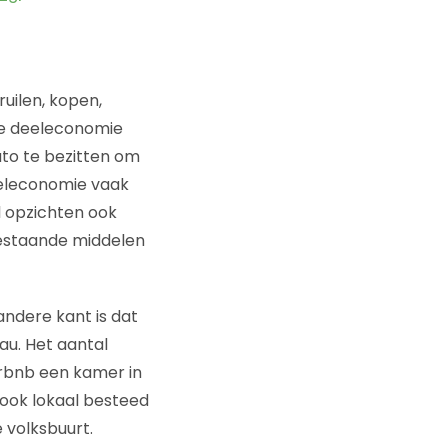
uilen, kopen,
de deeleconomie
auto te bezitten om
eeleconomie vaak
l opzichten ook
bestaande middelen
andere kant is dat
au. Het aantal
Airbnb een kamer in
k ook lokaal besteed
 volksbuurt.