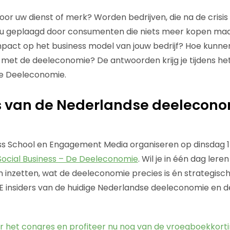
oor uw dienst of merk? Worden bedrijven, die na de crisis
nu geplaagd door consumenten die niets meer kopen maar
impact op het business model van jouw bedrijf? Hoe kun
met de deeleconomie? De antwoorden krijg je tijdens he
De Deeleconomie.
s van de Nederlandse deelecono
ss School en Engagement Media organiseren op dinsdag 1
Social Business – De Deeleconomie
. Wil je in één dag lere
 inzetten, wat de deeleconomie precies is én strategische
 DE insiders van de huidige Nederlandse deeleconomie en 
voor het congres en profiteer nu nog van de vroegboekkorti