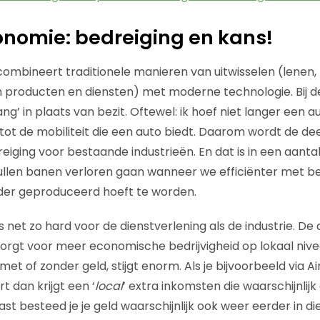
nomie: bedreiging en kans!
mbineert traditionele manieren van uitwisselen (lenen, r
n producten en diensten) met moderne technologie. Bij 
g’ in plaats van bezit. Oftewel: ik hoef niet langer een 
 tot de mobiliteit die een auto biedt. Daarom wordt de d
eiging voor bestaande industrieën. En dat is in een aanta
zullen banen verloren gaan wanneer we efficiënter met 
er geproduceerd hoeft te worden.
 net zo hard voor de dienstverlening als de industrie. De 
rgt voor meer economische bedrijvigheid op lokaal nive
 met of zonder geld, stijgt enorm. Als je bijvoorbeeld via 
t dan krijgt een ‘
local
’ extra inkomsten die waarschijnlij
t besteed je je geld waarschijnlijk ook weer eerder in die