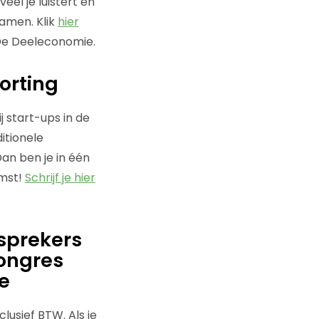
el je luistert en
samen. Klik
hier
 De Deeleconomie.
korting
j start-ups in de
itionele
an ben je in één
omst!
Schrijf je hier
sprekers
congres
e
lusief BTW. Als je