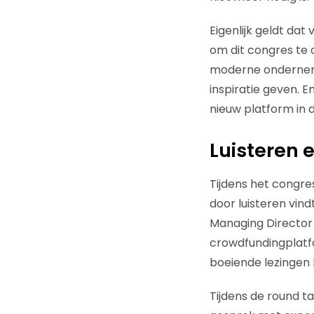
Eigenlijk geldt da
om dit congres te o
moderne onderneme
inspiratie geven. E
nieuw platform in d
Luisteren 
Tijdens het congre
door luisteren vind
Managing Director
crowdfundingplatf
boeiende lezingen
Tijdens de round tab