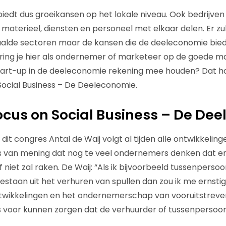
edt dus groeikansen op het lokale niveau. Ook bedrijven 
materieel, diensten en personeel met elkaar delen. Er zu
alde sectoren maar de kansen die de deeleconomie biedt
ring je hier als ondernemer of marketeer op de goede ma
tart-up in de deeleconomie rekening mee houden? Dat ho
ocial Business – De Deeleconomie.
cus on Social Business – De De
 dit congres Antal de Waij volgt al tijden alle ontwikkeling
is van mening dat nog te veel ondernemers denken dat er
 niet zal raken. De Waij: “Als ik bijvoorbeeld tussenpersoon 
bestaan uit het verhuren van spullen dan zou ik me ernst
twikkelingen en het ondernemerschap van vooruitstre
s voor kunnen zorgen dat de verhuurder of tussenpersoo