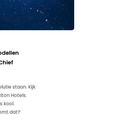
odellen
Chief
utie staan. Kijk
lton Hotels.
s kool.
komt dat?