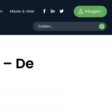
Inloggen
en
Missie & Visie
 – De