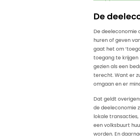
De deeleco
De deeleconomie co
huren of geven va
gaat het om ‘toegan
toegang te krijgen
gezien als een bedr
terecht. Want er 
omgaan en er mind
Dat geldt overigens
de deeleconomie zo
lokale transacties,
een volksbuurt huur
worden. En daarnaas