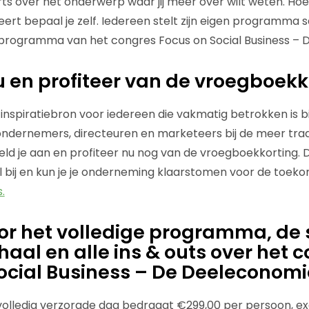
s over het onderwerp waar jij meer over wilt weten. Hoeve
eert bepaal je zelf. Iedereen stelt zijn eigen programma 
e programma van het congres Focus on Social Business –
 nu en profiteer van de vroegboek
inspiratiebron voor iedereen die vakmatig betrokken is bi
ndernemers, directeuren en marketeers bij de meer trad
d je aan en profiteer nu nog van de vroegboekkorting. D
 bij en kun je je onderneming klaarstomen voor de toek
.
or het volledige programma, de 
haal en alle ins & outs over het 
ocial Business – De Deeleconomi
 volledig verzorgde dag bedraagt €299,00 per persoon, exc