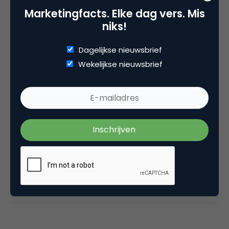
Oprichter/partner Upstream, Marketingfacts,
Marketingfacts. Elke dag vers. Mis
Arnhem Direct, SportNext, TravelNext, RvT VPRO,
niks!
Bestuur Luxor Live, social business, onderwijs,
fotografie en vader!
Dagelijkse nieuwsbrief
Wekelijkse nieuwsbrief
Categorie
Commerce
Tags
nieuws