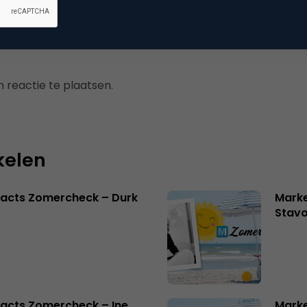
 reactie te plaatsen.
kelen
facts Zomercheck – Durk
Marke
Stavo
acts Zomercheck – Ine
Marke