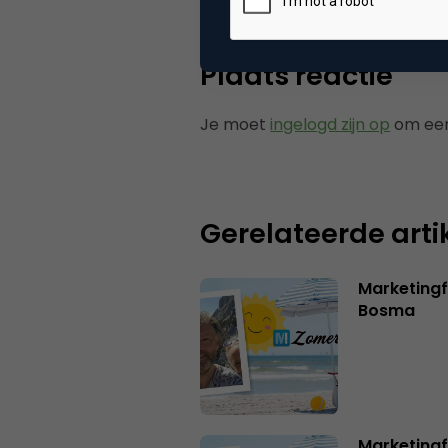
Plaats reactie
Je moet
ingelogd zijn op
om een
Gerelateerde arti
Marketing
Bosma
Marketingf