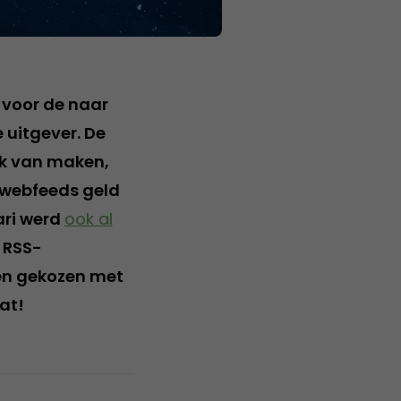
 voor de naar
 uitgever. De
k van maken,
 webfeeds geld
uari werd
ook al
 RSS-
ben gekozen met
at!