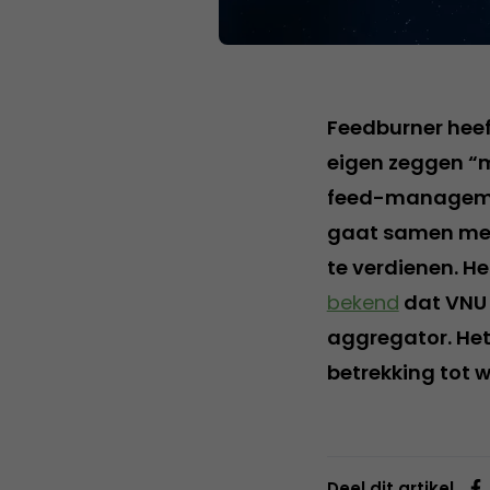
Feedburner heef
eigen zeggen “m
feed-managemen
gaat samen met
te verdienen. He
bekend
dat VNU
aggregator. Het 
betrekking tot 
Deel dit artikel