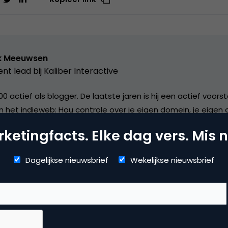
k Meeuwsen
nt lead bij
Kaliber Interactive
000 actief als blogger. De laatste jaren is hij een actief voor
n het indieweb: Hou controle over je eigen domein, je eigen
 blog https://diggingthedigital.com/ schrijft hij over deze on
ketingfacts. Elke dag vers. Mis n
Dagelijkse nieuwsbrief
Wekelijkse nieuwsbrief
dia
ial media marketing