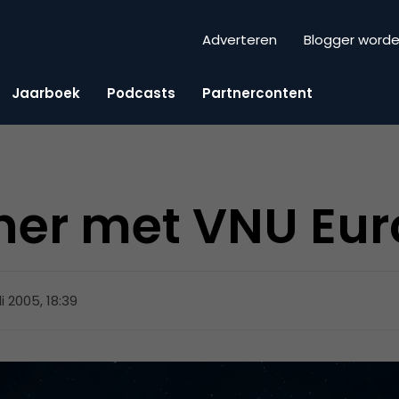
Adverteren
Blogger word
Jaarboek
Podcasts
Partnercontent
er met VNU Eur
li 2005, 18:39