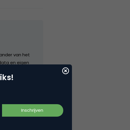
stander van het
 data en eigen
twikkelingen.
iks!