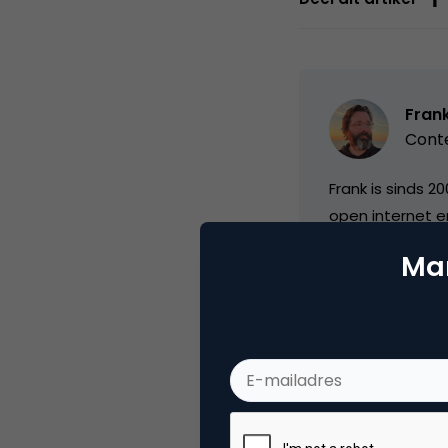
Fran
Conte
Frank is sinds 2
open internet e
netwerk. Op zijn
Mar
Categorie
Me
Tags
soc