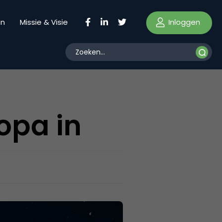
Inloggen
en
Missie & Visie
opa in