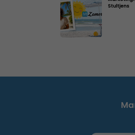
Stultjens
Mar