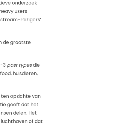
atieve onderzoek
 heavy users
nstream-reizigers’
en de grootste
p-3
post types
die
food, huisdieren,
 ten opzichte van
tie geeft dat het
ensen delen. Het
e luchthaven of dat