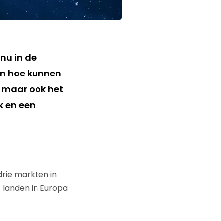
 nu in de
 En hoe kunnen
 maar ook het
k en een
rie markten in
’ landen in Europa