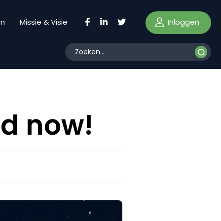
Inloggen
en
Missie & Visie
nd now!