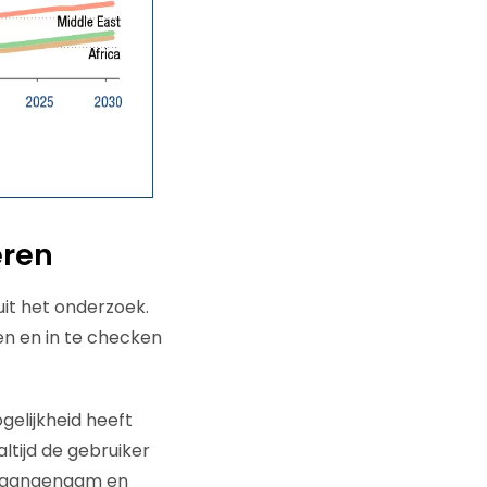
eren
uit het onderzoek.
en en in te checken
gelijkheid heeft
ltijd de gebruiker
zo aangenaam en