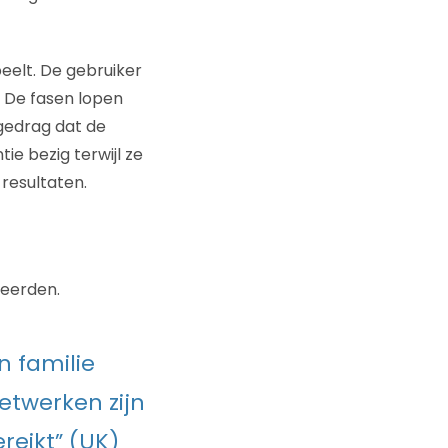
peelt. De gebruiker
k. De fasen lopen
 gedrag dat de
ie bezig terwijl ze
resultaten.
reerden.
n familie
netwerken zijn
eikt” (UK)