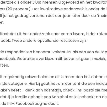
nderzoek is onder 3.018 mensen uitgevoerd en het kwalit
ers
(20 procent). Dat kwalitatieve onderzoek is onder de
ltijd het gedrag vertonen dat een jaar later door de ‘mai
n.
ultaat dat uit het onderzoek naar voren kwam, is dat reiz
book. Twee andere opvallende resultaten zijn:
 de respondenten benoemt ‘vakanties’ als een van de to
Facebook. Gebruikers verkiezen dit boven uitgaan, muziek, 
ften.
t regelmatig reisverhalen en dit is meer dan het dubbele
de categorie. Hierbij gaat het om content die een indica
aken heeft – denk aan hashtags, check-ins, posts die m
 dat jij je familie ophaalt van Schiphol en je incheckt op d
n de KLM Facebookpagina deelt.