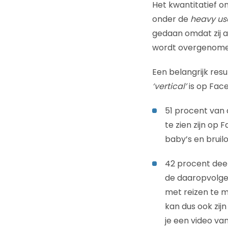
Het kwantitatief o
onder de
heavy us
gedaan omdat zij a
wordt overgenome
Een belangrijk res
‘vertical’
is op Face
51 procent van
te zien zijn op 
baby’s en bruilo
42 procent deel
de daaropvolgen
met reizen te m
kan dus ook zijn
je een video va