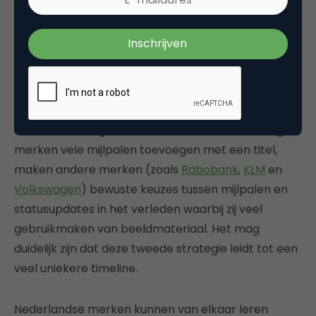
in één keer vult en dit publiceert in de newsfeed
van je fans, niet gewaardeerd wordt. Dit leidde tot
een groot aantal negatieve reacties op de
Facebook Timeline van HEMA.
De kwaliteit van de gevulde berichten verschilt
sterk onder de gevonden merken. Waar sommige
merken vele mijlpalen toevoegen met een titel,
maken andere merken (zoals
Rabobank
,
KLM
en
Volkswagen
) bewuste keuzes tussen mijlpalen en
statusupdates in het verleden waarbij zij veel
gebruikmaken van beeldmateriaal. Het mag
duidelijk zijn dat deze tweede strategie leidt tot een
veel uniekere timeline.
Nederlandse merken kunnen van elkaar leren