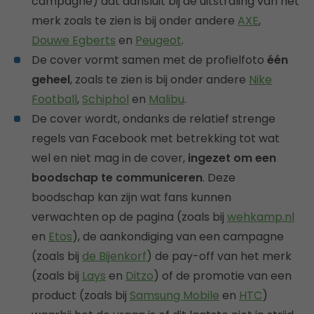
campagne) dat aansluit bij de uitstraling van het
merk zoals te zien is bij onder andere
AXE
,
Douwe Egberts
en
Peugeot
.
De cover vormt samen met de profielfoto
één
geheel
, zoals te zien is bij onder andere
Nike
Football
,
Schiphol
en
Malibu
.
De cover wordt, ondanks de relatief strenge
regels van Facebook met betrekking tot wat
wel en niet mag in de cover,
ingezet om een
boodschap te communiceren
. Deze
boodschap kan zijn wat fans kunnen
verwachten op de pagina (zoals bij
wehkamp.nl
en
Etos
), de aankondiging van een campagne
(zoals bij
de Bijenkorf
) de pay-off van het merk
(zoals bij
Lays
en
Ditzo
) of de promotie van een
product (zoals bij
Samsung Mobile
en
HTC
)