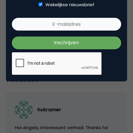
Wekelijkse nieuwsbrief
Categorie
Advertising
Data Analytics
Media
Tags
facebook advertising
,
facebook marketing
7 Reacties
hckramer
Hoi Angela, interessant verhaal. Thanks for