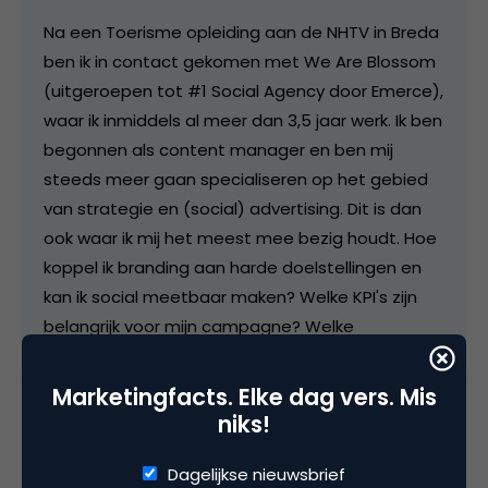
Na een Toerisme opleiding aan de NHTV in Breda
ben ik in contact gekomen met We Are Blossom
(uitgeroepen tot #1 Social Agency door Emerce),
waar ik inmiddels al meer dan 3,5 jaar werk. Ik ben
begonnen als content manager en ben mij
steeds meer gaan specialiseren op het gebied
van strategie en (social) advertising. Dit is dan
ook waar ik mij het meest mee bezig houdt. Hoe
koppel ik branding aan harde doelstellingen en
kan ik social meetbaar maken? Welke KPI's zijn
belangrijk voor mijn campagne? Welke
middelenmix kan ik het beste inzetten? Dit zijn
enkele vragen waar ik mij dagelijks mee bezig
Marketingfacts. Elke dag vers. Mis
houd.
niks!
Dagelijkse nieuwsbrief