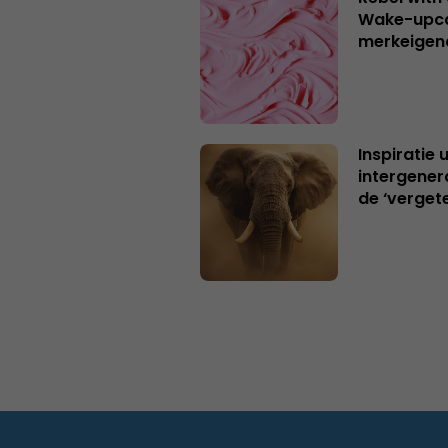
Wake-upca
merkeigen
Inspiratie 
intergener
de ‘verget