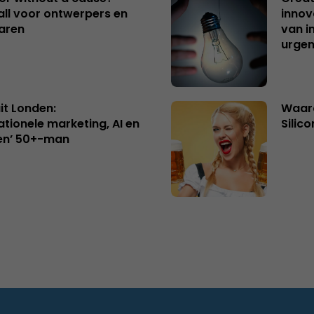
ll voor ontwerpers en
innov
aren
van i
urgen
uit Londen:
Waaro
ationele marketing, AI en
Silico
en’ 50+-man