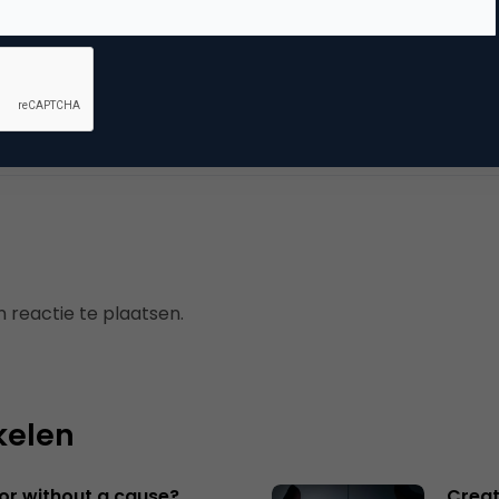
mmerce
 reactie te plaatsen.
kelen
 or without a cause?
Creat