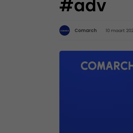
#adv
10 maart 202
Comarch