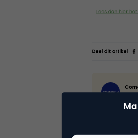
Lees dan hier het
Deel dit artikel
Com
Webs
Mar
Comarch is a gl
multiple industr
utilities, retail