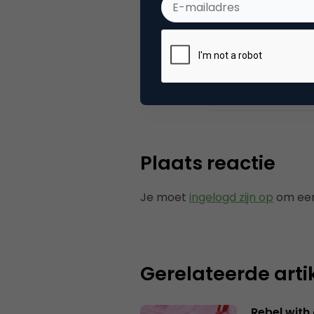
Categorie
Co
Plaats reactie
Je moet
ingelogd zijn op
om een
Gerelateerde arti
Rebel with