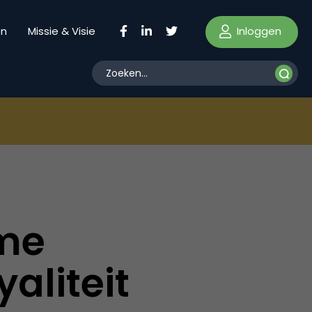
Inloggen
en
Missie & Visie
eme
aliteit