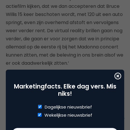
actiefilm kijken, dat we dan accepteren dat Bruce
Willis 15 keer beschoten wordt, met 120 uit een auto
springt, even zijn overhemd afstoft en vervolgens
weer verder rent. De virtual reality brillen gaan nog
verder, die gaan er voor zorgen dat we in principe
allemaal op de eerste rij bij het Madonna concert
kunnen zitten, met de beleving in ons brein alsof we
er ook daadwerkelijk zitten.’
De Munnik waarschuwt
Marketingfacts. Elke dag vers. Mis
niks!
eventprofs: ‘STOP PowerPoints,
boekhouders hebben
Dagelijkse nieuwsbrief
Wekelijkse nieuwsbrief
powerpoints, jullie zijn de branche
van belevenissen! Een