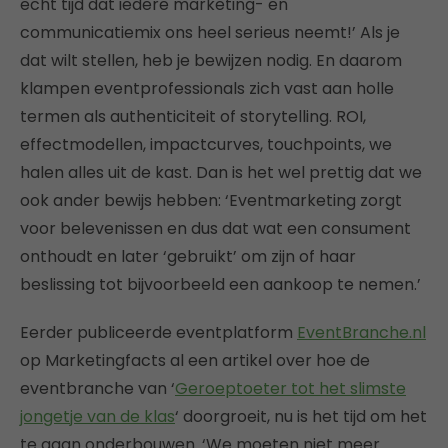
echt tijd dat iedere marketing- en
communicatiemix ons heel serieus neemt!’ Als je
dat wilt stellen, heb je bewijzen nodig. En daarom
klampen eventprofessionals zich vast aan holle
termen als authenticiteit of storytelling. ROI,
effectmodellen, impactcurves, touchpoints, we
halen alles uit de kast. Dan is het wel prettig dat we
ook ander bewijs hebben: ‘Eventmarketing zorgt
voor belevenissen en dus dat wat een consument
onthoudt en later ‘gebruikt’ om zijn of haar
beslissing tot bijvoorbeeld een aankoop te nemen.’
Eerder publiceerde eventplatform
EventBranche.nl
op Marketingfacts al een artikel over hoe de
eventbranche van ‘
Geroeptoeter tot het slimste
jongetje van de klas
‘ doorgroeit, nu is het tijd om het
te gaan onderbouwen. ‘We moeten niet meer