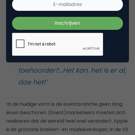
presentatie met een vrijwel
onhoorbaar geluid op de
achtergrond dat
wetenschappelijk bewezen heeft
vertrouwen te wekken bij de
toehoorder?…Het kan, het is er al,
doe het!’
‘In de huidige vorm is de eventbranche geen lang
leven beschoren. (Event)marketeers moeten zich
realiseren dat de wereld heel snel verandert. Apple
is de grootste boeken- en muziekverkoper, in de VS