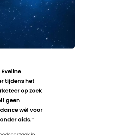
 Eveline
er tijdens het
rketeer op zoek
elf geen
 dance wél voor
onder aids.”
doodsoorzaak in