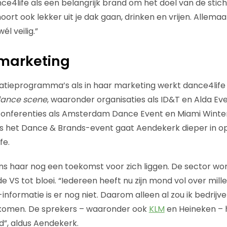
ce4life als een belangrijk brand om het doel van de stich
oort ook lekker uit je dak gaan, drinken en vrijen. Allema
él veilig.”
 marketing
atieprogramma’s als in haar marketing werkt dance4life a
ance scene
, waaronder organisaties als ID&T en Alda Ev
nferenties als Amsterdam Dance Event en Miami Winte
s het Dance & Brands-event gaat Aendekerk dieper in op 
fe.
s haar nog een toekomst voor zich liggen. De sector wor
e VS tot bloei. “Iedereen heeft nu zijn mond vol over mill
-informatie is er nog niet. Daarom alleen al zou ik bedrij
 komen. De sprekers – waaronder ook
KLM
en Heineken –
d”, aldus Aendekerk.