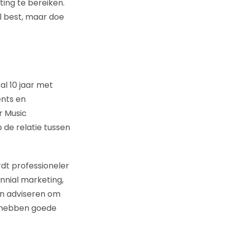
ting te bereiken.
al best, maar doe
l 10 jaar met
ents en
r Music
de relatie tussen
dt professioneler
ennial marketing,
ven adviseren om
 hebben goede