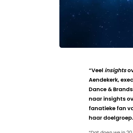
“Veel
insights
o
Aendekerk, exec
Dance & Brands-
naar insights ov
fanatieke fan 
haar doelgroep.
“Dat doen we in 20