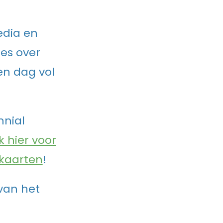
edia en
es over
en dag vol
nnial
ik hier voor
 kaarten
!
van het