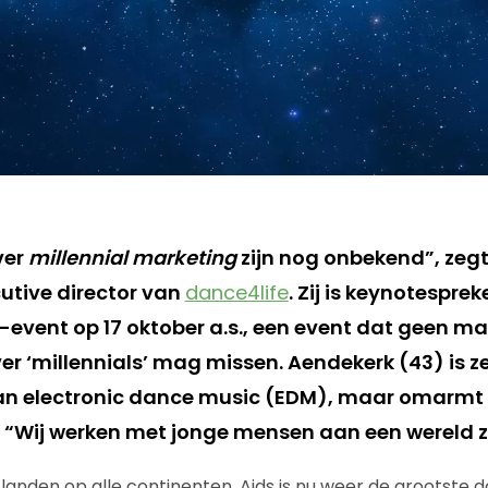
ver
millennial marketing
zijn nog onbekend”, zegt
utive director van
dance4life
. Zij is keynotesprek
event op 17 oktober a.s., een event dat geen ma
er ‘millennials’ mag missen. Aendekerk (43) is z
van electronic dance music (EDM), maar omarmt
 “Wij werken met jonge mensen aan een wereld z
 landen op alle continenten. Aids is nu weer de grootste 