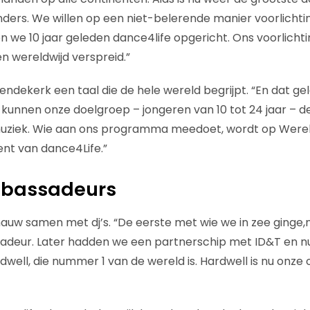
nders. We willen op een niet-belerende manier voorlicht
n we 10 jaar geleden dance4life opgericht. Ons voorlic
n wereldwijd verspreid.”
endekerk een taal die de hele wereld begrijpt. “En dat ge
j kunnen onze doelgroep – jongeren van 10 tot 24 jaar –
uziek. Wie aan ons programma meedoet, wordt op Werel
nt van dance4Life.”
ambassadeurs
auw samen met dj’s. “De eerste met wie we in zee ginge
deur. Later hadden we een partnerschip met ID&T en n
well, die nummer 1 van de wereld is. Hardwell is nu onze o