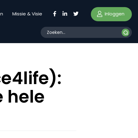
Inloggen
en
Missie & Visie
4life):
e hele