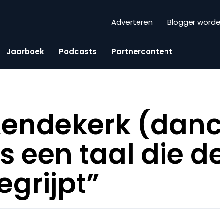
Adverteren
Blogger word
Jaarboek
Podcasts
Partnercontent
Aendekerk (dance
s een taal die d
egrijpt”