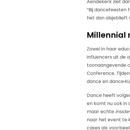
Aendekerk ziet dan
“Bij dancefeesten h
het dan alsjeblieft w
Millennial
Zowel in haar educ
influencers uit de
d
toonaangevende co
Conference. Tijden
dance en dance4Li
Dance heeft volgen
en komt nu ook in d
maar echte
inside
naar het event te
cases als voorbeel