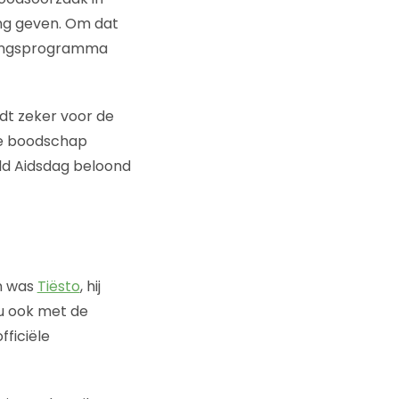
ing geven. Om dat
htingsprogramma
ldt zeker voor de
 de boodschap
d Aidsdag beloond
,n was
Tiësto
, hij
u ook met de
fficiële