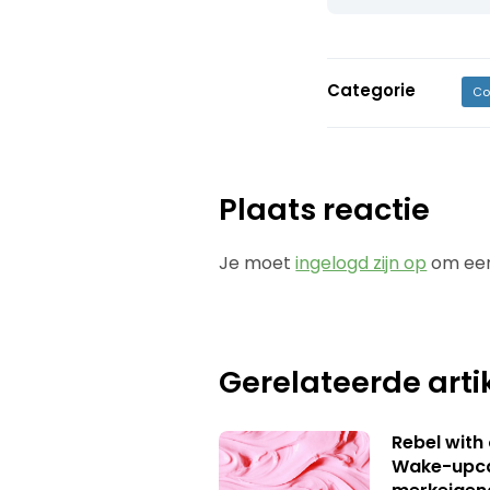
Categorie
Co
Plaats reactie
Je moet
ingelogd zijn op
om een
Gerelateerde arti
Rebel with
Wake-upca