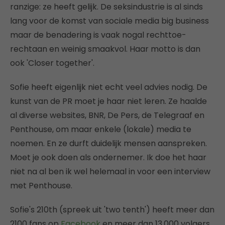
ranzige: ze heeft gelijk. De seksindustrie is al sinds
lang voor de komst van sociale media big business
maar de benadering is vaak nogal rechttoe-
rechtaan en weinig smaakvol. Haar motto is dan
ook 'Closer together'.
Sofie heeft eigenlijk niet echt veel advies nodig. De
kunst van de PR moet je haar niet leren. Ze haalde
al diverse websites, BNR, De Pers, de Telegraaf en
Penthouse, om maar enkele (lokale) media te
noemen. En ze durft duidelijk mensen aanspreken.
Moet je ook doen als ondernemer. Ik doe het haar
niet na al ben ik wel helemaal in voor een interview
met Penthouse.
Sofie's 210th (spreek uit 'two tenth') heeft meer dan
2100 fans op
Facebook
en meer dan 13.000 volgers