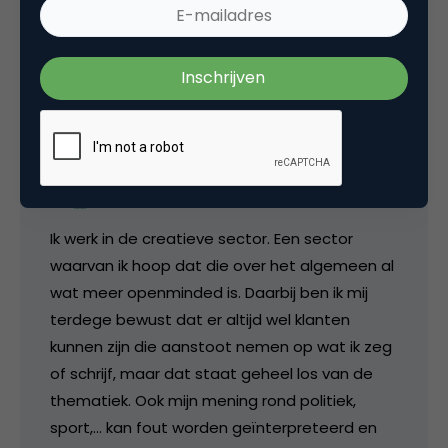
22 september 2012 om 14:18
Kenny Vermeulen @nonunsenses
Ik werk in de creatieve sector. Een sector
waarvan ik hoop dat die over het algemeen al
wat meer openminded is. Daarbij ben ik mij
terdege bewust dat er altijd wel klanten
kunnen zijn die aanstoot nemen op wat ik zeg
of schrijf, maar dat staat geheel los van de
thematiek. Ook mijn mening rond politiek,
sport,… kan fout worden geïnterpreteerd en