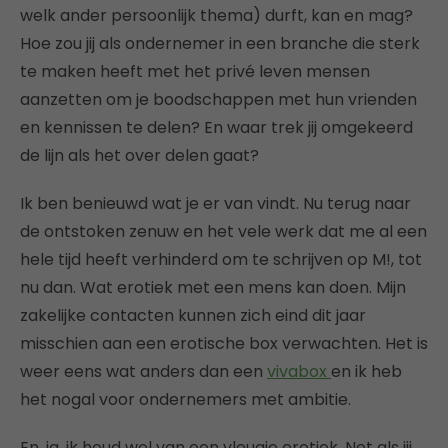
welk ander persoonlijk thema) durft, kan en mag?
Hoe zou jij als ondernemer in een branche die sterk
te maken heeft met het privé leven mensen
aanzetten om je boodschappen met hun vrienden
en kennissen te delen? En waar trek jij omgekeerd
de lijn als het over delen gaat?
Ik ben benieuwd wat je er van vindt. Nu terug naar
de ontstoken zenuw en het vele werk dat me al een
hele tijd heeft verhinderd om te schrijven op M!, tot
nu dan. Wat erotiek met een mens kan doen. Mijn
zakelijke contacten kunnen zich eind dit jaar
misschien aan een erotische box verwachten. Het is
weer eens wat anders dan een
vivabox
en ik heb
het nogal voor ondernemers met ambitie.
En, ja, ik houd wel van een vleugje erotiek. Net als jij.