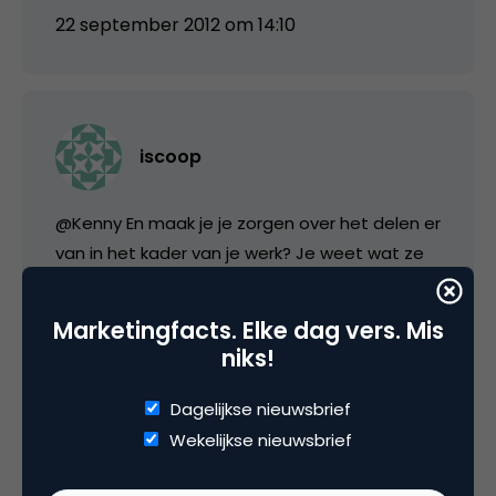
22 september 2012 om 14:10
iscoop
@Kenny En maak je je zorgen over het delen er
van in het kader van je werk? Je weet wat ze
zeggen: alles wat je online zet, blijft online. Of
voel je je sterk/zeker genoeg om te kunnen
Marketingfacts. Elke dag vers. Mis
open en bloot (verdorie, het is moeilijk om
niks!
dergelijke woorden in deze context te
vermijden) er over te praten, zelfs als het zou
Dagelijkse nieuwsbrief
blijken negatieve gevolgen te hebben ooit?
Wekelijkse nieuwsbrief
Private life first? En waarom delen? Ben er
benieuwd naar.