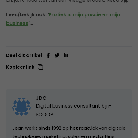
Lees/bekijk ook: '
Erotiek is mijn passie en mijn
business
'…
Deel dit artikel
Kopieer link
JDC
Digital business consultant bij
i-
SCOOP
Jean werkt sinds 1992 op het raakvlak van digitale
technologie, marketing, sales en media. Hij is