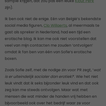
sample krijgen, dat zou pas een leuke
Klout Perk
zijn).
Ik ben ook niet de enige. Eén van België’s bekendste
social media figuren,
Clo Willaerts
, al meermaals te
gast als spreker in Nederland, had een tijd een
erotische blog. Ik kan me ook niet voorstellen dat
veel van mijn contacten me zouden ‘ontvolgen’
omdat ik fan ben van één van Sofie’s erotische
boxen.
Zoals Sofie zelf, met de nodige zin voor PR zegt, ‘
wat
is er uiteindelijk socialer dan erotiek?
’. Wie het niet
leuk vindt dat ik seks bijzonder leuk vind en dat ook
zeg kan me steeds ontvolgen. Maar wat met
mensen die wat minder de handen vrij hebben en
bijvoorbeeld ook over het bedrijf waar ze voor