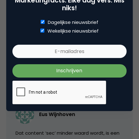
Marketingfacts. Elke dag vers. Mis
niks!
Dagelijkse nieuwsbrief
r van den hoff
Wekelijkse nieuwsbrief
gaat Thieme dan ook de auteursrechten
bescherming van zijn diensten halen?
17 februari 2014 om 19:24
Eus Wijnhoven
Dat content ‘sec’ minder waard wordt, is een