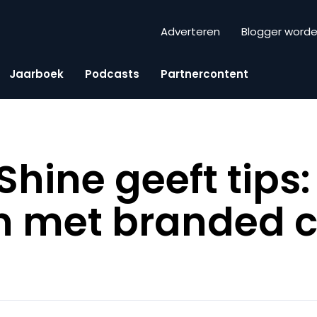
Adverteren
Blogger word
Jaarboek
Podcasts
Partnercontent
hine geeft tips:
n met branded 