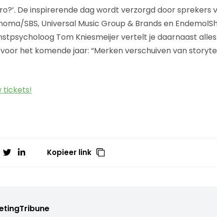
ro?’. De inspirerende dag wordt verzorgd door sprekers 
Sanoma/SBS, Universal Music Group & Brands en EndemolS
tpsycholoog Tom Kniesmeijer vertelt je daarnaast alles 
oor het komende jaar: “Merken verschuiven van storytel
 tickets!
Kopieer link
etingTribune