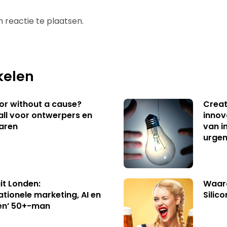
 reactie te plaatsen.
kelen
 or without a cause?
Creat
ll voor ontwerpers en
innov
aren
van i
urgen
uit Londen:
Waaro
ationele marketing, AI en
Silico
en’ 50+-man