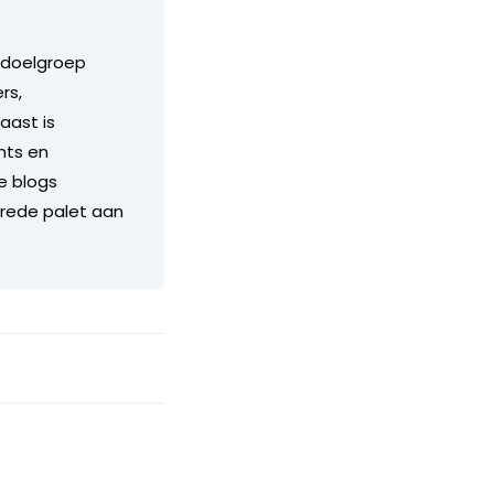
e doelgroep
rs,
aast is
nts en
e blogs
brede palet aan