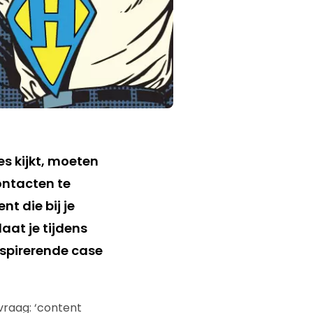
s kijkt, moeten
ontacten te
t die bij je
aat je tijdens
nspirerende case
vraag: ‘content