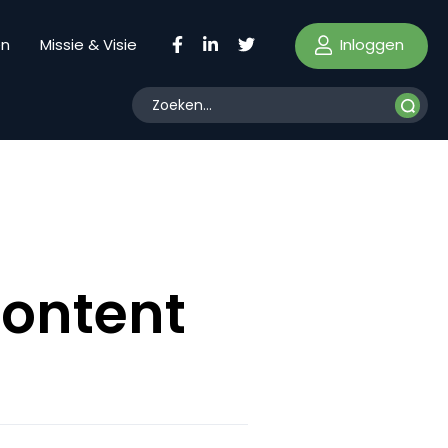
Inloggen
en
Missie & Visie
content