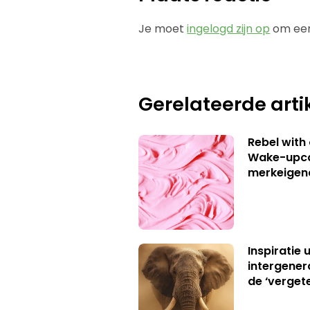
Je moet
ingelogd zijn op
om een
Gerelateerde arti
Rebel with
Wake-upca
merkeigen
Inspiratie 
intergener
de ‘verget