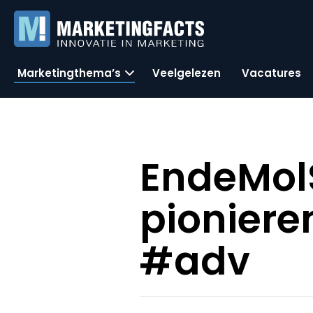
Marketingthema’s
Veelgelezen
Vacatures
EndeMolS
pioniere
#adv