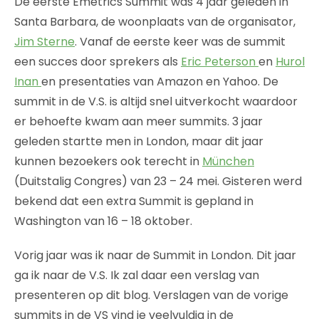
De eerste Emetrics Summit was 4 jaar geleden in
Santa Barbara, de woonplaats van de organisator,
Jim Sterne
. Vanaf de eerste keer was de summit
een succes door sprekers als
Eric Peterson
en
Hurol
Inan
en presentaties van Amazon en Yahoo. De
summit in de V.S. is altijd snel uitverkocht waardoor
er behoefte kwam aan meer summits. 3 jaar
geleden startte men in London, maar dit jaar
kunnen bezoekers ook terecht in
München
(Duitstalig Congres) van 23 – 24 mei. Gisteren werd
bekend dat een extra Summit is gepland in
Washington van 16 – 18 oktober.
Vorig jaar was ik naar de Summit in London. Dit jaar
ga ik naar de V.S. Ik zal daar een verslag van
presenteren op dit blog. Verslagen van de vorige
summits in de VS vind je veelvuldig in de