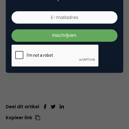
is haar drive en enthousiasme. Zij heeft een
fascinatie voor producten met betekenis,
waarbij merkkracht gebruikt wordt om een
maatschappelijk thema onder de aandacht
te brengen. Sinds 2011 werkt zij voor La Trappe
Trappist, eigendom van de monniken van Abdij
O.L.V. van Koningshoeven. In 2021 was zij
Brabants Marketeer van het Jaar.
Deel dit artikel
Kopieer link