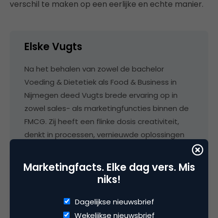
verschil te maken op een eerlijke en echte manier.
Elske Vugts
Na het behalen van zowel de bachelor
Voeding & Dietetiek als Food & Business in
Nijmegen deed Vugts brede ervaring op in
zowel sales- als marketingfuncties binnen de
FMCG. Zij heeft een flinke dosis creativiteit,
denkt in processen, vernieuwde oplossingen
en kan snel de brug tussen diverse
stakeholders slaan om vervolgens
Marketingfacts. Elke dag vers. Mis
toegevoegde waarde te brengen in de hele
niks!
keten. Vugts is een integraal denker die
verantwoordelijkheid neemt en niet bang is
Dagelijkse nieuwsbrief
om de status quo te challengen. Kenmerkend
Wekelijkse nieuwsbrief