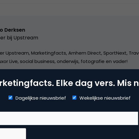
o Derksen
er bij
Upstream
er Upstream, Marketingfacts, Arnhem Direct, SportNext, Trav
xor Live, social business, onderwijs, fotografie en vader!
ketingfacts. Elke dag vers. Mis n
Dagelijkse nieuwsbrief
Wekelijkse nieuwsbrief
vertising
ne advertising