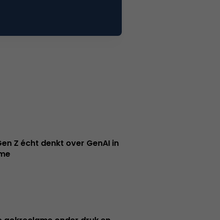
en Z écht denkt over GenAI in
ame