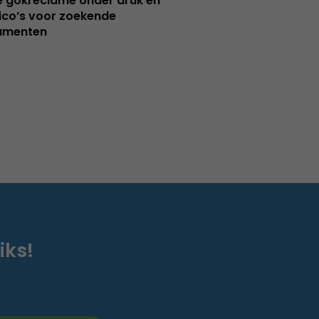
e gokreclame onder druk en
sico’s voor zoekende
umenten
iks!