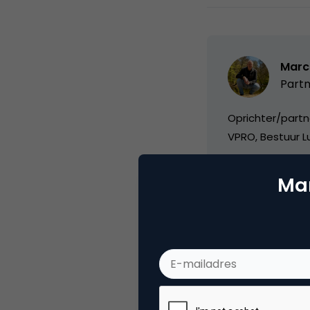
Marc
Partn
Oprichter/partn
VPRO, Bestuur Lu
Mar
Categorie
Ad
Tags
onli