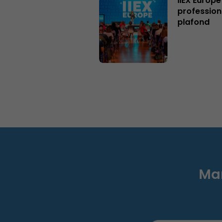
IIEX Europe
profession
plafond
Mar