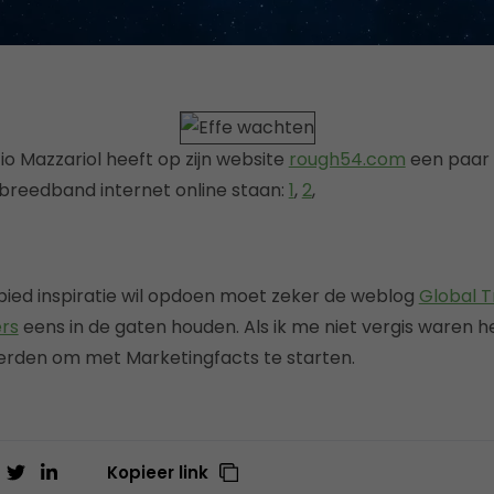
io Mazzariol heeft op zijn website
rough54.com
een paar 
r breedband internet online staan:
1
,
2
,
bied inspiratie wil opdoen moet zeker de weblog
Global T
ers
eens in de gaten houden. Als ik me niet vergis waren h
eerden om met Marketingfacts te starten.
Kopieer link