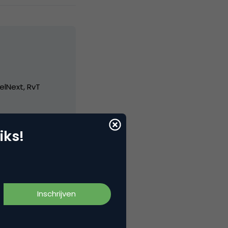
elNext, RvT
iks!