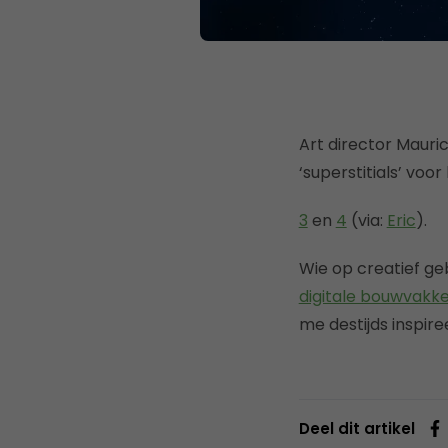
Art director Mauric
‘superstitials’ voo
3
en
4
(via:
Eric
).
Wie op creatief ge
digitale bouwvakk
me destijds inspir
Deel dit artikel