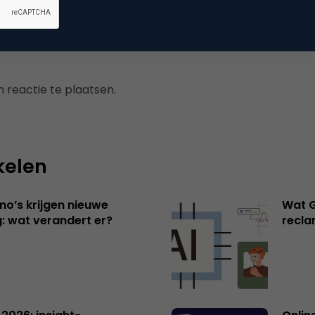
 reactie te plaatsen.
kelen
no’s krijgen nieuwe
Wat G
: wat verandert er?
recl